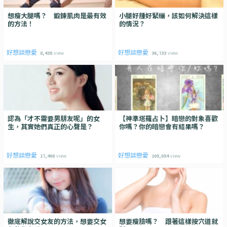
想瘦大腿嗎？ 鍛鍊肌肉是最有效
小腿好腫好緊繃，該如何解決這樣
的方法！
的情況？
好想談戀愛
好想談戀愛
8,438
view
36,733
view
認為「才不需要男朋友呢」的女
【神準塔羅占卜】暗戀的對象喜歡
生，其實她們真正的心聲是？
你嗎？你的暗戀會有結果嗎？
好想談戀愛
好想談戀愛
17,408
view
105,054
view
徹底解說交女友的方法，想要交女
想要瘦臉嗎？ 跟著這樣按穴道就