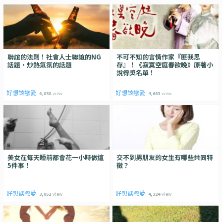
聯誼的法則！社會人士聯誼的NG
不可不知的言情作家『匪我思
話題・炒熱氣氛的話題
存』！《寂寞空庭春欲晚》原著小
說得獎名單！
好想談戀愛
好想談戀愛
6,038
view
4,663
view
美女在每天睡前都會花一小時做這
交不到男朋友的女生有哪些共同特
5件事！
徵？
好想談戀愛
好想談戀愛
3,051
view
4,324
view