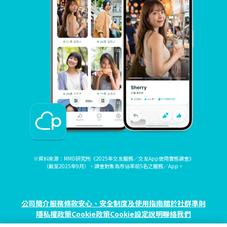
※資料來源：MMD研究所《2025年交友服務／交友App使用實態調查》
（截至2025年9月），調查對象為市佔率前5名之服務／App。
公司簡介
服務條款
安心、安全制度及使用指南
關於社群準則
隱私權政策
Cookie政策
Cookie設定
說明
聯絡我們