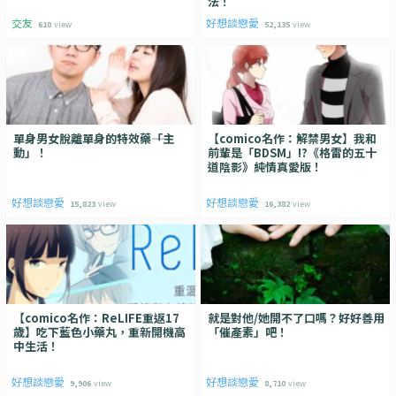
法！
交友
好想談戀愛
610
view
52,135
view
單身男女脫離單身的特效藥――「主
【comico名作：解禁男女】我和
動」！
前輩是「BDSM」!?《格雷的五十
道陰影》純情真愛版！
好想談戀愛
好想談戀愛
15,823
view
16,382
view
【comico名作：ReLIFE重返17
就是對他/她開不了口嗎？好好善用
歲】吃下藍色小藥丸，重新開機高
「催產素」吧！
中生活！
好想談戀愛
好想談戀愛
9,906
view
8,710
view