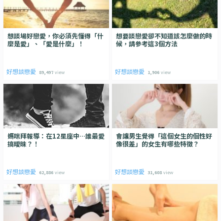
想談場好戀愛，你必須先懂得「什
想要談戀愛卻不知道該怎麼做的時
麼是愛」、「愛是什麼」！
候，請參考這3個方法
好想談戀愛
好想談戀愛
89,497
view
1,906
view
媽咪拜報導：在12星座中…誰最愛
會讓男生覺得「這個女生的個性好
搞曖昧？！
像很差」的女生有哪些特徵？
好想談戀愛
好想談戀愛
62,886
view
31,608
view