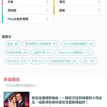
約會
情侶
想結婚
婚姻
Pairs派愛族導覽
關鍵字
星座
485
紫微解夢＆塔羅運勢
459
Pairs派愛族編輯部
340
科技紫微網
189
亞提米斯
141
Marie Clarie美麗佳人
117
MamiBuy
114
分手
112
你說她說笑到報
110
占卜
107
幸福報告
「在Pairs裡找到重要的人」
能在這邊遇到彼此，一路從交往到結婚到小孩出
生，這麼深的緣份是從派愛族開始的！