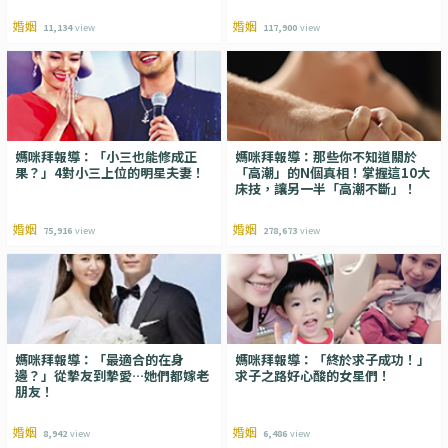
婚姻
婚姻
11,134
view
117,900
view
媽咪拜報導：「小三也能修成正
媽咪拜報導：那些你不知道關於
果？」4對小三上位的明星夫妻！
「高潮」的N個真相！掌握這10大
床技，讓另一半「高潮不斷」！
婚姻
婚姻
75,916
view
278,673
view
媽咪拜報導：「最適合的在身
媽咪拜報導：「終於求子成功！」
邊？」從摯友到摯愛…她們都嫁老
求子之路好心酸的女星們！
朋友！
婚姻
婚姻
8,942
view
6,486
view