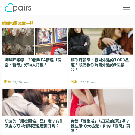
婚姻相關文章一覽
媽咪拜報導：30個IKEA精選「便
媽咪拜報導：容易外遇的TOP3星
宜、新奇」好物大特搜！
座！順便教你防範外遇的5個撇
步！
婚姻
婚姻
36,100
view
127,982
view
所謂的「親密關係」是什麼？有什
你對「性生活」有正確的認知嗎？
麼處方可以讓親密溫度回升呢？
性生活IQ大檢定，你的「性商」高
嗎？