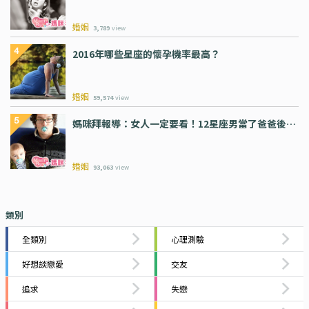
婚姻
3,789
view
2016年哪些星座的懷孕機率最高？
婚姻
59,574
view
媽咪拜報導：女人一定要看！12星座男當了爸爸後…
婚姻
93,063
view
類別
全類別
心理測驗
好想談戀愛
交友
追求
失戀