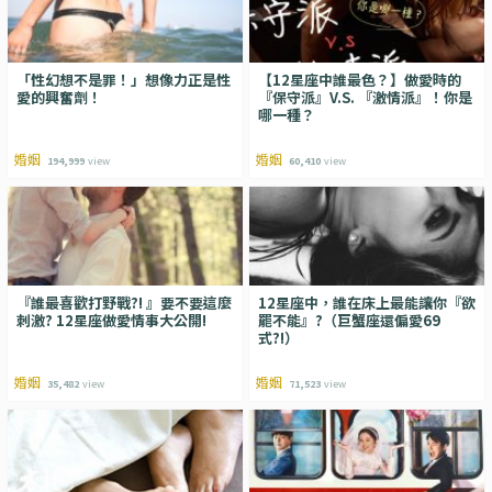
「性幻想不是罪！」想像力正是性
【12星座中誰最色？】做愛時的
愛的興奮劑！
『保守派』V.S. 『激情派』！你是
哪一種？
婚姻
婚姻
194,999
view
60,410
view
『誰最喜歡打野戰?! 』要不要這麼
12星座中，誰在床上最能讓你『欲
刺激? 12星座做愛情事大公開!
罷不能』?（巨蟹座還偏愛69
式?!）
婚姻
婚姻
35,482
view
71,523
view