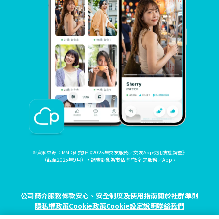
※資料來源：MMD研究所《2025年交友服務／交友App使用實態調查》
（截至2025年9月），調查對象為市佔率前5名之服務／App。
公司簡介
服務條款
安心、安全制度及使用指南
關於社群準則
隱私權政策
Cookie政策
Cookie設定
說明
聯絡我們