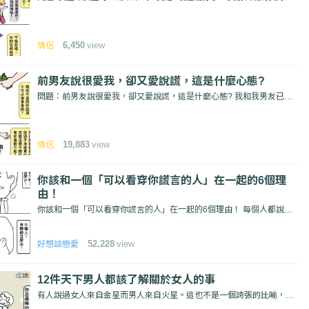
6,450
view
情侶
前男友說很愛我，卻又愛說謊，這是什麼心態?
問題：前男友說很愛我，卻又愛說謊，這是什麼心態? 我和我男友已談過彼此未來也已經計劃好將來一起開店...
19,883
view
情侶
你該和一個「可以看穿你謊言的人」在一起的6個理
由！
你該和一個「可以看穿你謊言的人」在一起的6個理由！ 每個人都說過謊言，不管是對家人、愛人、朋友、還...
52,228
view
好想談戀愛
12件天下男人都該了解關於女人的事
有人說過女人來自金星而男人來自火星。這也不是一個誇張的比喻，因為男人跟女人本來就是兩個完全不同的...