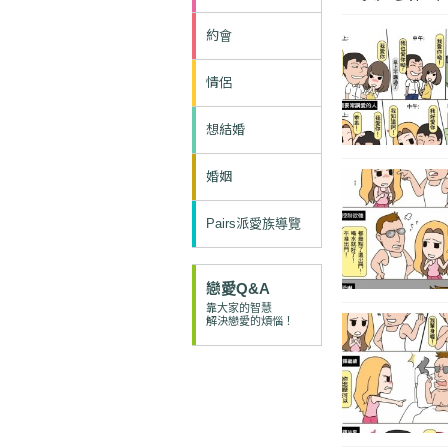
約會
情侶
想結婚
婚姻
Pairs派愛族導覽
戀愛Q&A
靠大家的智慧
解決戀愛的煩惱！