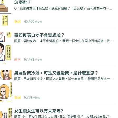
怎麼辦？
Q：我跟男友沒什麼話題，感覺有點膩了，怎麼辦？ 我和男友平均一個星期見一次面，現在的情況是～不知道...
45,400
view
情侶
要如何表白才不會變尷尬？
問題：要如何表白才不會變尷尬？ 我跟一個女生在國中同班認識，後來告白被打槍，決定不繼續展開行動了...
67,471
view
追求
男友對我冷淡，可是又說愛我，是什麼意思？
問題：男友對我冷淡，可是又說愛我，是什麼意思？ 我跟我男友這一個月幾乎天天吵架，可是吵架的問題沒...
6,791
view
情侶
女生跟女生可以有未來嗎?
問題: 女生跟女生可以有未來嗎? 我是T最近剛分手，女朋友說為我好叫我去找男的但他又說他沒有不愛我，...