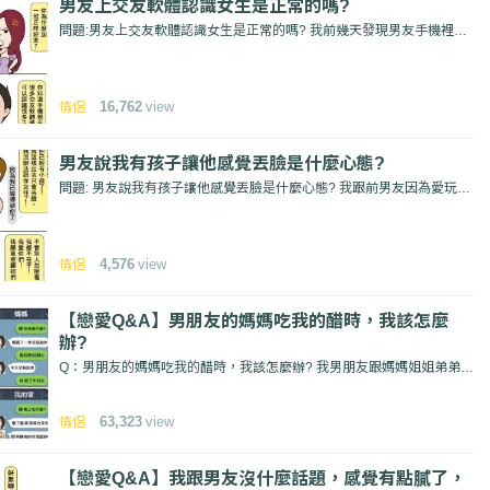
男友上交友軟體認識女生是正常的嗎?
問題:男友上交友軟體認識女生是正常的嗎? 我前幾天發現男友手機裡有很多交友軟體的女生資料的截圖，他...
16,762
view
情侶
男友說我有孩子讓他感覺丟臉是什麼心態?
問題: 男友說我有孩子讓他感覺丟臉是什麼心態? 我跟前男友因為愛玩玩出了問題懷了孕生了小孩，當時已...
4,576
view
情侶
【戀愛Q&A】男朋友的媽媽吃我的醋時，我該怎麼
辦?
Q：男朋友的媽媽吃我的醋時，我該怎麼辦? 我男朋友跟媽媽姐姐弟弟住在一起，我有跟他的家人親戚一去玩...
63,323
view
情侶
【戀愛Q&A】我跟男友沒什麼話題，感覺有點膩了，