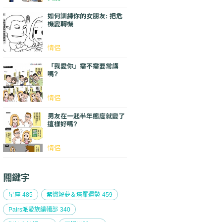
如何訓練你的女朋友: 把危
機變轉機
情侶
「我愛你」需不需要常講
嗎?
情侶
男友在一起半年態度就變了
這樣好嗎?
情侶
關鍵字
星座
485
紫微解夢＆塔羅運勢
459
Pairs派愛族編輯部
340