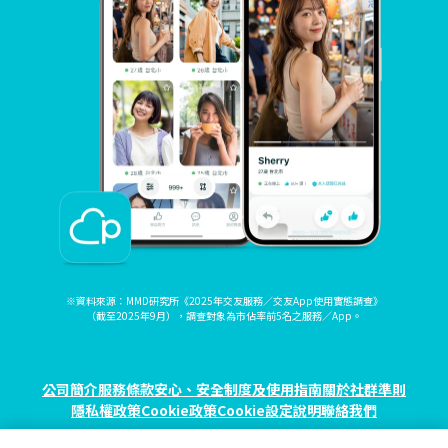
※資料來源：MMD研究所《2025年交友服務／交友App使用實態調查》
（截至2025年9月），調查對象為市佔率前5名之服務／App。
公司簡介
服務條款
安心、安全制度及使用指南
關於社群準則
隱私權政策
Cookie政策
Cookie設定
說明
聯絡我們