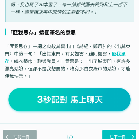
情。我也寫了20本書了，每一部都試圖去做到和上一部不
一樣，盡量讓故事中感情的主題都不同。」
「匪我思存」這個筆名的意思
「匪我思存」一詞之典故其實出自《詩經・鄭風》的〈出其東
門〉中這一句：「出其東門，有女如雲，雖則如雲，
匪我思
存
，縞衣綦巾，聊樂我員。」意思是：「出了城東門，有許多
漂亮姑娘，但都不是我想要的，唯有那白衣綠巾的姑娘，才能
使我快樂。」
往前一頁
1/8
往下一頁