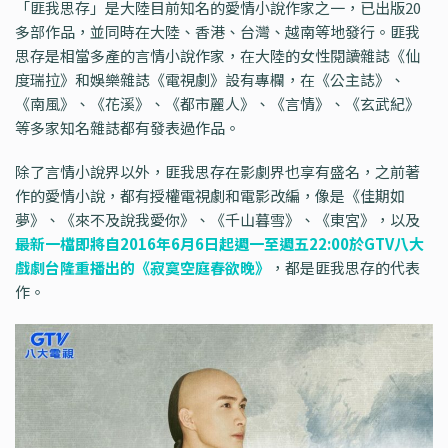
「匪我思存」是大陸目前知名的愛情小說作家之一，已出版20
多部作品，並同時在大陸、香港、台灣、越南等地發行。匪我
思存是相當多產的言情小說作家，在大陸的女性閱讀雜誌《仙
度瑞拉》和娛樂雜誌《電視劇》設有專欄，在《公主誌》、
《南風》、《花溪》、《都市麗人》、《言情》、《玄武紀》
等多家知名雜誌都有發表過作品。
除了言情小說界以外，匪我思存在影劇界也享有盛名，之前著
作的愛情小說，都有授權電視劇和電影改編，像是《佳期如
夢》、《來不及說我愛你》、《千山暮雪》、《東宮》，以及
最新一檔即將自2016年6月6日起週一至週五22:00於GTV八大
戲劇台隆重播出的《寂寞空庭春欲晚》
，都是匪我思存的代表
作。