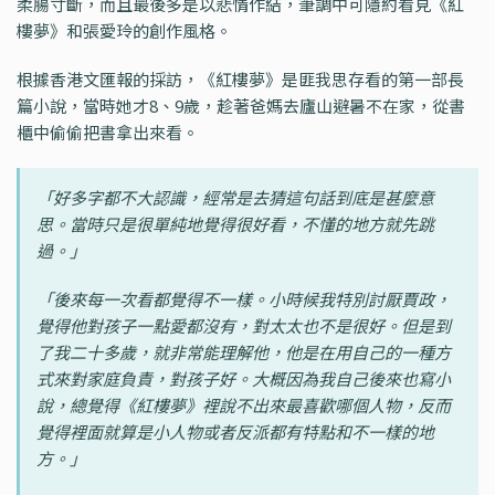
柔腸寸斷，而且最後多是以悲情作結，筆調中可隱約看見《紅
樓夢》和張愛玲的創作風格。
根據香港文匯報的採訪，《紅樓夢》是匪我思存看的第一部長
篇小說，當時她才8、9歲，趁著爸媽去廬山避暑不在家，從書
櫃中偷偷把書拿出來看。
「好多字都不大認識，經常是去猜這句話到底是甚麼意
思。當時只是很單純地覺得很好看，不懂的地方就先跳
過。」
「後來每一次看都覺得不一樣。小時候我特別討厭賈政，
覺得他對孩子一點愛都沒有，對太太也不是很好。但是到
了我二十多歲，就非常能理解他，他是在用自己的一種方
式來對家庭負責，對孩子好。大概因為我自己後來也寫小
說，總覺得《紅樓夢》裡說不出來最喜歡哪個人物，反而
覺得裡面就算是小人物或者反派都有特點和不一樣的地
方。」