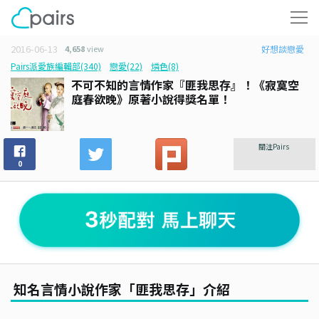
2016-06-13
4,658
view
好想談戀愛
Pairs派愛族編輯部(340)
戀愛(22)
燐色(8)
不可不知的言情作家『匪我思存』！《寂寞空
庭春欲晚》原著小說得獎名單！
關注Pairs
0
知名言情小說作家「匪我思存」介紹