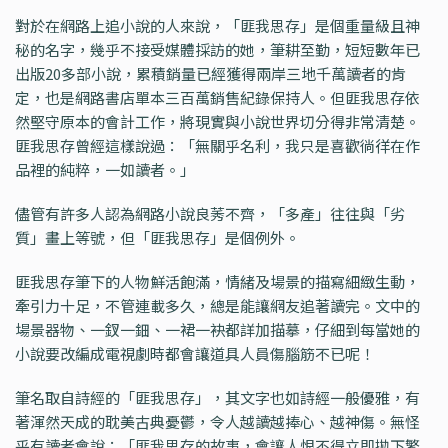
對於在網路上追小說的人來說，「匪我思存」是個重量級且神
秘的名字，幾乎不接受媒體採訪的她，筆耕至勤，短短數年已
出版20多部小說，累積銷量已經獲得兩岸三地千萬讀者的肯
定，也是網路書店單本三百萬銷售紀錄保持人。但匪我思存依
然堅守原本的會計工作，將現實與小說世界切分得非常清楚。
匪我思存曾經這樣說過：「無關乎名利，我只是喜歡徜徉在作
品裡的純粹，一如讀者。」
儘管有許多人認為網路小說良莠不齊，「多產」往往與「劣
質」畫上等號，但「匪我思存」是個例外。
匪我思存筆下的人物鮮活飽滿，情緒及場景的描寫細緻生動，
牽引力十足，不管連載多久，總是能讓網友追著讀完。文中的
場景器物、一釵一鈿、一裙一袂都詳加描摹，仔細到每當她的
小說要改編成電視劇時都會讓道具人員傷腦筋不已呢！
筆名取自詩經的「匪我思存」，其文字也如詩經一般優雅，有
著渾然天成的耽美古典憂鬱，令人越讀越捧心、越神傷。無怪
乎有讀者會說：「匪我思存的故事，會讓人恨不得立即拋下繁