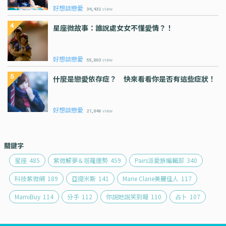
好想談戀愛
34,431
view
星座微故事：誰說處女女不懂愛情？！
好想談戀愛
55,803
view
什麼是戀愛依存症？ 快來看看你是否有這些症狀！
好想談戀愛
27,846
view
關鍵字
星座
485
紫微解夢＆塔羅運勢
459
Pairs派愛族編輯部
340
科技紫微網
189
亞提米斯
141
Marie Clarie美麗佳人
117
MamiBuy
114
分手
112
你說她說笑到報
110
占卜
107