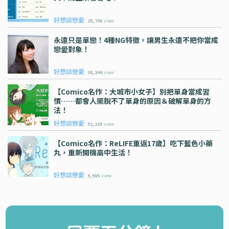
好想談戀愛
25,796
view
永遠只是單戀！4種NG特徵，讓男生永遠不把你當成
戀愛對象！
好想談戀愛
38,344
view
【comico名作：大城市小女子】別把單身當成習
慣……都會人擺脫不了單身的原因＆破解單身的方
法！
好想談戀愛
52,135
view
【comico名作：ReLIFE重返17歲】吃下藍色小藥
丸，重新開機高中生活！
好想談戀愛
9,905
view