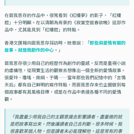
在匪我思存的作品中，很常看到《紅樓夢》的影子，「紅樓
腔」十分明顯。在以清朝為背景的《寂寞空庭春欲晚》這部作
品中，尤其能見到「紅樓腔」的特點。
香港文匯報向匪我思存採訪時，她曾說：「
那些與愛情有關的
故事，就是我創作的中心
。」
匪我思存很少用自己的經歷作為創作的靈感，反而是重視小說
的虛構性，從現實生活的觀察去想像出一個全新的愛情故事。
張愛玲、瓊瑤、席絹、于晴……當年那些我們記憶中的「言情
天后」都有自己鮮明的寫作特點，而匪我思存來也企圖做到每
個故事都有其風格目標，或是在作品中表達各種不同的愛情
觀。
「我盡量少用我自己的主觀意識去影響讀者，盡量做的就
是把故事寫出來，然後讓讀者自己去判斷。很多時候，我
很喜歡某個人物，但是讀者未必能理解他，這是常有的事