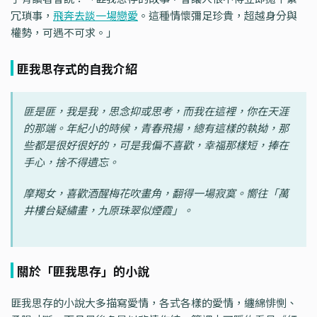
冗瑣事，
飛奔去談一場戀愛
。這種情懷彌足珍貴，超越身分與
權勢，可遇不可求。」
匪我思存式的自我介紹
匪是匪，我是我，思念抑或思考，而我在這裡，你在天涯
的那端。年紀小的時候，青春飛揚，總有這樣的執拗，那
些都是很好很好的，可是我偏不喜歡，幸福那樣短，捧在
手心，捨不得遺忘。
摩羯女，喜歡酒醒梅花吹畫角，翻得一場寂寞。嚮往「萬
井樓台疑繡畫，九原珠翠似煙霞」。
關於「匪我思存」的小說
匪我思存的小說大多描寫愛情，各式各樣的愛情，纏綿悱惻、