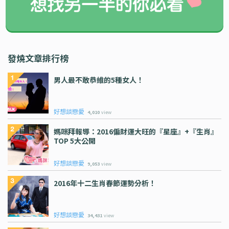
發燒文章排行榜
男人最不敢恭維的5種女人！
好想談戀愛
4,010
view
媽咪拜報導：2016偏財運大旺的『星座』+『生肖』
TOP 5大公開
好想談戀愛
9,053
view
2016年十二生肖春節運勢分析！
好想談戀愛
34,431
view