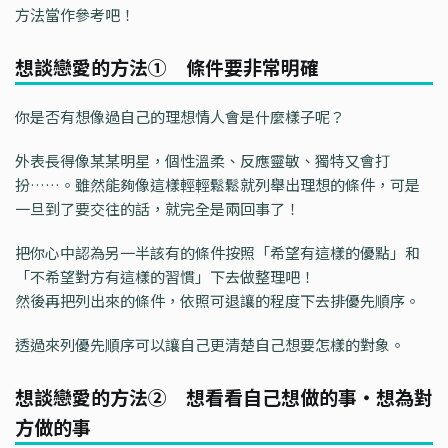
方法當作參考吧！
想談戀愛的方法① 條件要非常明確
你是否有想像過自己的理想情人會是什麼樣子呢？
外表長得像某某明星，個性溫柔、反應靈敏、獨特又會打
扮……。雖然能夠像這樣輕輕鬆鬆就列舉出理想的條件，可是
一旦到了要交往的話，就完全是兩回事了！
把你心中認為另一半該有的條件按照「希望有這樣的優點」和
「不希望對方有這樣的習慣」下去做整理吧！
然後再把列出來的條件，依照可退讓的程度下去排優先順序。
透過來列優先順序可以讓自己更清楚自己想要怎樣的對象。
想談戀愛的方法② 想看看自己想做的事・想為對
方做的事