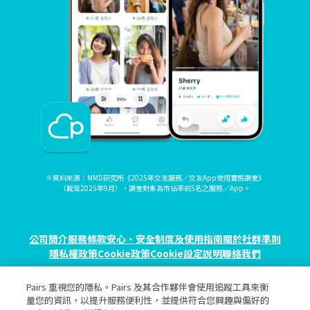
※資料來源：MMD研究所《2025年交友服務／交友App使用實態調查》
（截至2025年9月），調查對象為市佔率前5名之服務／App。
公司簡介
服務條款
安心、安全制度及使用指南
關於社群準則
隱私權政策
Cookie政策
Cookie設定
說明
聯絡我們
Pairs 重視您的隱私。Pairs 及其合作夥伴會使用追蹤工具來衡
© eureka, Inc. All rights reserved.
量您的資訊，以提升服務便利性，並提供符合您興趣與偏好的