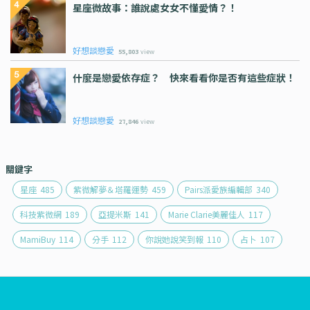
星座微故事：誰說處女女不懂愛情？！
好想談戀愛
55,803
view
什麼是戀愛依存症？ 快來看看你是否有這些症狀！
好想談戀愛
27,846
view
關鍵字
星座
485
紫微解夢＆塔羅運勢
459
Pairs派愛族編輯部
340
科技紫微網
189
亞提米斯
141
Marie Clarie美麗佳人
117
MamiBuy
114
分手
112
你說她說笑到報
110
占卜
107