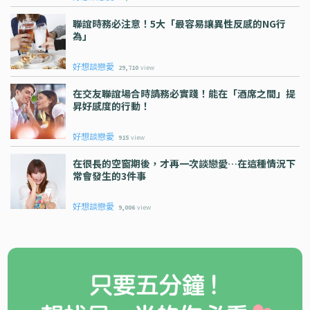
聯誼時務必注意！5大「最容易讓異性反感的NG行
為」
好想談戀愛
29,710
view
在交友聯誼場合時請務必實踐！能在「酒席之間」提
昇好感度的行動！
好想談戀愛
915
view
在很長的空窗期後，才再一次談戀愛…在這種情況下
常會發生的3件事
好想談戀愛
9,006
view