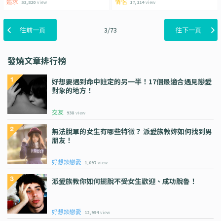
追求
情侶
53,820
view
17,114
view
往前一頁
3/73
往下一頁
發燒文章排行榜
好想要遇到命中註定的另一半！17個最適合遇見戀愛
對象的地方！
交友
938
view
無法脫單的女生有哪些特徵？ 派愛族教妳如何找到男
朋友！
好想談戀愛
1,097
view
派愛族教你如何擺脫不受女生歡迎、成功脫魯！
好想談戀愛
12,994
view