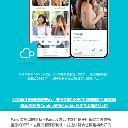
※資料來源：MMD研究所《2025年交友服務／交友App使用實態調查》
（截至2025年9月），調查對象為市佔率前5名之服務／App。
公司簡介
服務條款
安心、安全制度及使用指南
關於社群準則
隱私權政策
Cookie政策
Cookie設定
說明
聯絡我們
Pairs 重視您的隱私。Pairs 及其合作夥伴會使用追蹤工具來衡
© eureka, Inc. All rights reserved.
量您的資訊，以提升服務便利性，並提供符合您興趣與偏好的