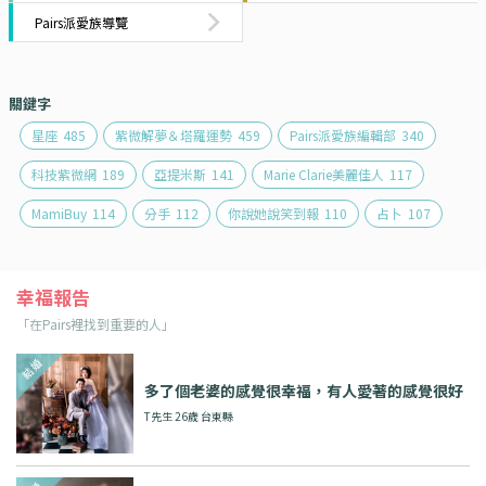
Pairs派愛族導覽
關鍵字
星座
485
紫微解夢＆塔羅運勢
459
Pairs派愛族編輯部
340
科技紫微網
189
亞提米斯
141
Marie Clarie美麗佳人
117
MamiBuy
114
分手
112
你說她說笑到報
110
占卜
107
幸福報告
「在Pairs裡找到重要的人」
多了個老婆的感覺很幸福，有人愛著的感覺很好
T先生 26歲 台東縣