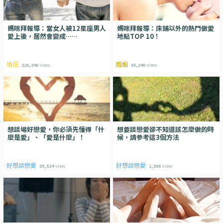
媽咪拜報導：當女人被12星座男人
媽咪拜報導：床鋪以外的熱門做愛
愛上後，居然會變成……
地點TOP 10！
情侶
婚姻
226,346
view
65,240
view
想談場好戀愛，你必須先懂得「什
想要談戀愛卻不知道該怎麼做的時
麼是愛」、「愛是什麼」！
候，請參考這3個方法
好想談戀愛
好想談戀愛
89,514
view
1,906
view