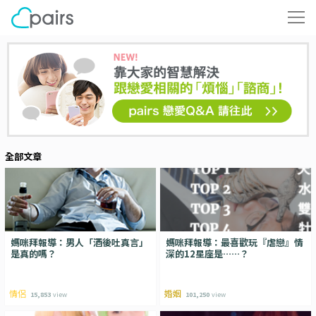
全部文章
媽咪拜報導：男人「酒後吐真言」
媽咪拜報導：最喜歡玩『虐戀』情
是真的嗎？
深的12星座是……？
情侶
婚姻
15,853
view
101,250
view