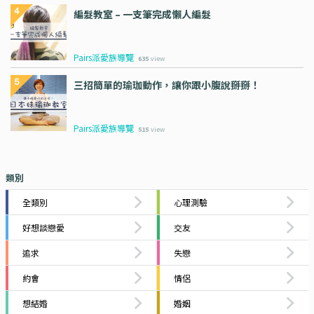
編髮教室 – 一支筆完成懶人編髮
Pairs派愛族導覽
635
view
三招簡單的瑜珈動作，讓你跟小腹說掰掰！
Pairs派愛族導覽
515
view
類別
全類別
心理測驗
好想談戀愛
交友
追求
失戀
約會
情侶
想結婚
婚姻