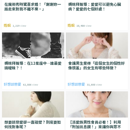
在魔術秀時驚喜求婚！「謝謝妳一
媽咪拜報導：愛愛可以避免心臟
路走來對我不離不棄。」
病？愛愛的七個好處！
婚姻
婚姻
1,219
view
18,480
view
媽咪拜報導：在12星座中…誰最愛
會讓男生覺得「這個女生的個性好
搞曖昧？！
像很差」的女生有哪些特徵？
好想談戀愛
好想談戀愛
62,886
view
31,608
view
想要談戀愛卻一直碰壁？到底要如
【派愛族男性會員必看！】利用
何找對象呢？
「附加訊息讚！」來讓你與眾不