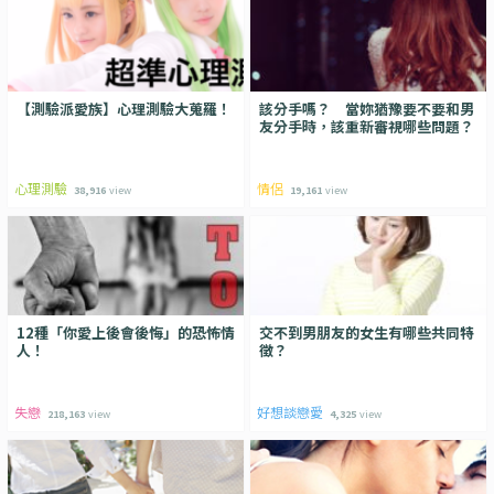
【測驗派愛族】心理測驗大蒐羅！
該分手嗎？ 當妳猶豫要不要和男
友分手時，該重新審視哪些問題？
心理測驗
情侶
38,916
view
19,161
view
12種「你愛上後會後悔」的恐怖情
交不到男朋友的女生有哪些共同特
人！
徵？
失戀
好想談戀愛
218,163
view
4,325
view