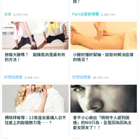
同！
交友
Pairs派愛族導覽
5,379
view
1,815
view
想瘦大腿嗎？ 鍛鍊肌肉是最有效
小腿好腫好緊繃，該如何解決這樣
的方法！
的情況？
好想談戀愛
好想談戀愛
8,438
view
36,733
view
媽咪拜報導：12星座女最讓人忍不
會不小心做出「稍微令人感到困
住愛上的超強魅力是……？
擾」的NG行為，全是因為因為太
愛女朋友了！！