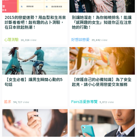
2015的戀愛運勢？用血型和生肖來
別讓她溜走！為你揭曉排名！能讓
診斷看看吧！超有趣的占卜測驗，
「感興趣的女生」知道你正在注意
在日本掀起熱潮！
她的行動！
心理測驗
好想談戀愛
10,316
view
39,642
view
【女生必看】讓男生瞬間心動的5
【保護自己的必備知識】為了安全
句話
起見，請小心使用戀愛交友服務
追求
Pairs派愛族導覽
94,717
view
5,872
view