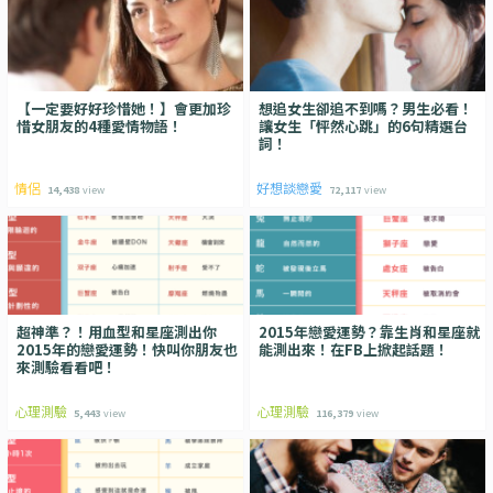
【一定要好好珍惜她！】會更加珍
想追女生卻追不到嗎？男生必看！
惜女朋友的4種愛情物語！
讓女生「怦然心跳」的6句精選台
詞！
情侶
好想談戀愛
14,438
view
72,117
view
超神準？！用血型和星座測出你
2015年戀愛運勢？靠生肖和星座就
2015年的戀愛運勢！快叫你朋友也
能測出來！在FB上掀起話題！
來測驗看看吧！
心理測驗
心理測驗
5,443
view
116,379
view