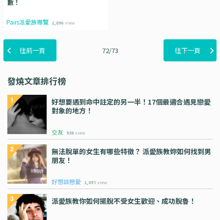
數！
Pairs派愛族導覽
2,890
view
往前一頁
72/73
往下一頁
發燒文章排行榜
好想要遇到命中註定的另一半！17個最適合遇見戀愛
對象的地方！
交友
938
view
無法脫單的女生有哪些特徵？ 派愛族教妳如何找到男
朋友！
好想談戀愛
1,097
view
派愛族教你如何擺脫不受女生歡迎、成功脫魯！