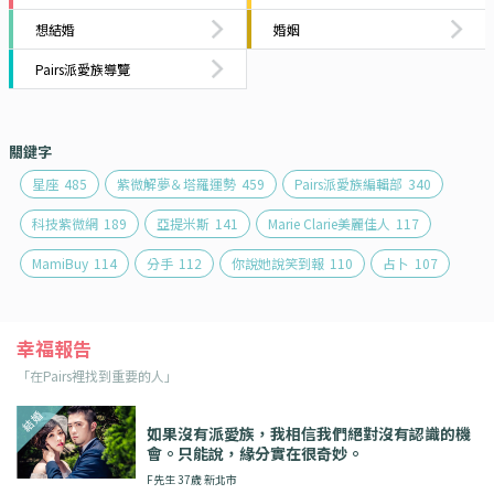
想結婚
婚姻
Pairs派愛族導覽
關鍵字
星座
485
紫微解夢＆塔羅運勢
459
Pairs派愛族編輯部
340
科技紫微網
189
亞提米斯
141
Marie Clarie美麗佳人
117
MamiBuy
114
分手
112
你說她說笑到報
110
占卜
107
幸福報告
「在Pairs裡找到重要的人」
如果沒有派愛族，我相信我們絕對沒有認識的機
會。只能說，緣分實在很奇妙。
F先生 37歲 新北市