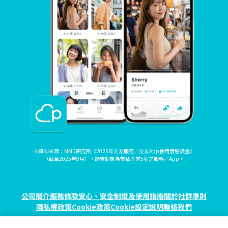
※資料來源：MMD研究所《2025年交友服務／交友App使用實態調查》
（截至2025年9月），調查對象為市佔率前5名之服務／App。
公司簡介
服務條款
安心、安全制度及使用指南
關於社群準則
隱私權政策
Cookie政策
Cookie設定
說明
聯絡我們