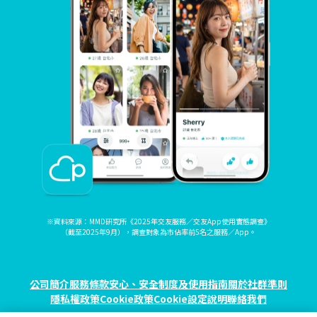
※資料來源：MMD研究所《2025年交友服務／交友App使用實態調查》
（截至2025年9月），調查對象為市佔率前5名之服務／App。
公司簡介
服務條款
安心、安全制度及使用指南
關於社群準則
隱私權政策
Cookie政策
Cookie設定
說明
聯絡我們