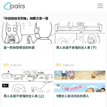
「你說她說笑到報」相關文章一覽
當一對無聊情侶的好處
男人永遠不會懂的女人事 (下)
情侶
情侶
2,703
view
3,608
view
男人永遠不會懂的女人事 (上)
9種女人無法抗拒的男人