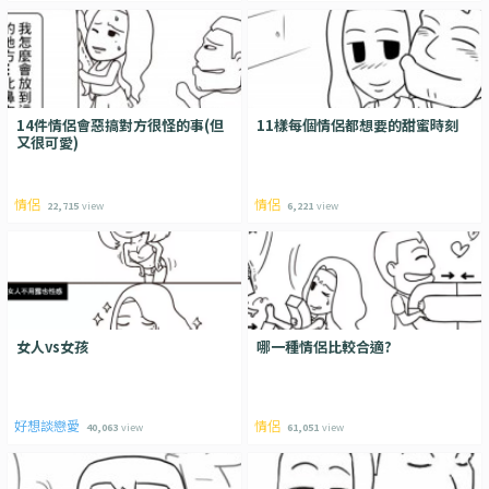
14件情侶會惡搞對方很怪的事(但
11樣每個情侶都想要的甜蜜時刻
又很可愛)
情侶
情侶
22,715
view
6,221
view
女人vs女孩
哪一種情侶比較合適?
好想談戀愛
情侶
40,063
view
61,051
view