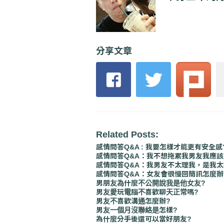
分享文章
Related Posts:
感情問答Q&A : 我要怎樣才能更有安全感
感情問答Q&A：我不想拖累我男友我應該
感情問答Q&A：我男友不太理我，是我太
感情問答Q&A：女友會很慢回簡訊怎麼辦
男朋友為什麼不公開說我是他女友?
男友愛玩電腦不喜歡聊天正常嗎?
男友不喜歡溝通怎麼辦?
男友一個月沒聯絡是怎樣?
為什麼分手後還可以當好朋友?