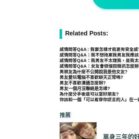
Related Posts:
感情問答Q&A : 我要怎樣才能更有安全感
感情問答Q&A：我不想拖累我男友我應該
感情問答Q&A：我男友不太理我，是我太
感情問答Q&A：女友會很慢回簡訊怎麼辦
男朋友為什麼不公開說我是他女友?
男友愛玩電腦不喜歡聊天正常嗎?
男友不喜歡溝通怎麼辦?
男友一個月沒聯絡是怎樣?
為什麼分手後還可以當好朋友?
你該和一個「可以看穿你謊言的人」在一
推薦
單身三年的好