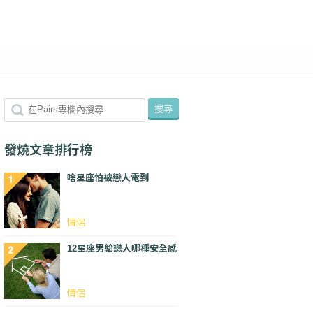
發燒文章排行榜
啥星座怕被戀人電到
情侶
12星座男給戀人哪種安全感
情侶