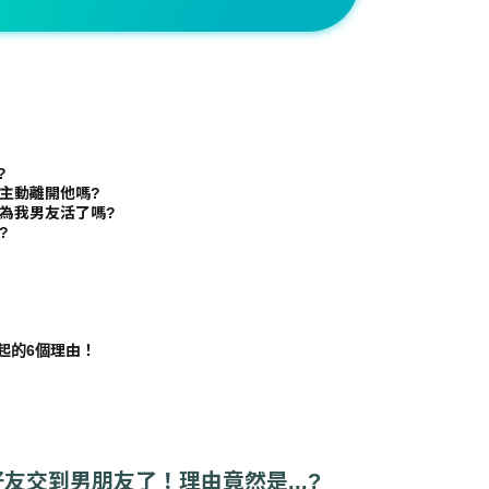
?
主動離開他嗎?
為我男友活了嗎?
?
起的6個理由！
友交到男朋友了！理由竟然是...?