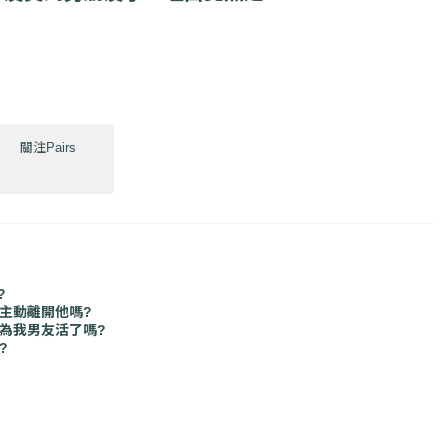
關注Pairs
?
主動離開他嗎?
為我男友活了嗎?
?