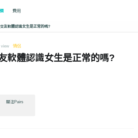
專欄
費用
交友軟體認識女生是正常的嗎?
情侶
view
友軟體認識女生是正常的嗎?
關注Pairs