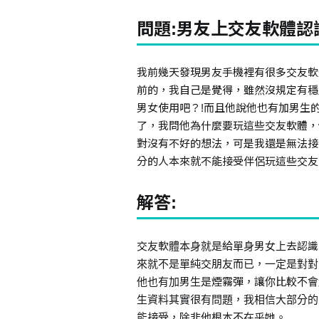
問題:男友上交友軟體認
我前幾天發現男友手機裡有很多交友軟
前的，我自己是覺得，雖然沒規定有穩
男女使用吧？!而且他說他也有加男生
了，我問他為什麼要玩這些交友軟體，
對沒有不好的想法，可是我還是無法接
分的人本來就不能接受伴侶玩這些交友
解答:
交友軟體本身就是給單身男女上去認識
來就不是單純交朋友而已，一定是對對
他也有加男生是煙霧彈，讓你比較不會
生資料其實很有問題，我相信大部分的
能接受，除非他根本不在乎她。