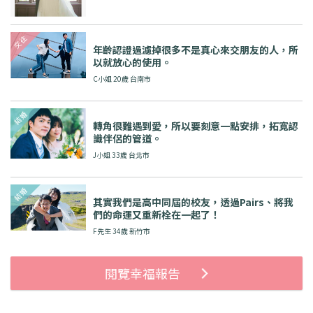
年齡認證過濾掉很多不是真心來交朋友的人，所
以就放心的使用。
C小姐 20歲 台南市
轉角很難遇到愛，所以要刻意一點安排，拓寬認
識伴侶的管道。
J小姐 33歲 台北市
其實我們是高中同屆的校友，透過Pairs、將我
們的命運又重新栓在一起了！
F先生 34歲 新竹市
閱覽幸福報告