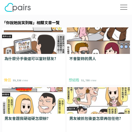
「你說她說笑到報」相關文章一覽
為什麼分手後還可以當好朋友?
不會娶妳的男人
情侶
想結婚
59,536
view
51,788
view
男友會跟我硬碰硬怎麼辦?
男友被抓包後要怎麼再信任他?