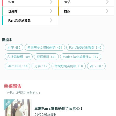
約會
情侶
想結婚
婚姻
Pairs派愛族導覽
關鍵字
星座
485
紫微解夢＆塔羅運勢
459
Pairs派愛族編輯部
340
科技紫微網
189
亞提米斯
141
Marie Clarie美麗佳人
117
MamiBuy
114
分手
112
你說她說笑到報
110
占卜
107
幸福報告
「在Pairs裡找到重要的人」
感謝Pairs讓我遇見了我老公！
C小姐 29歳 台北市