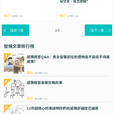
站交友，我怎麼辦?
情侶
情侶
3,684
view
4,409
view
往前一頁
2/5
往下一頁
發燒文章排行榜
感情問答Q&A：男友留著前任的禮物是不是捨不得舊
感情?
情侶
19,088
view
感情裡容易被忽略的事
情侶
10,849
view
11件超噁心的事證明你們的感情舒適度已破表