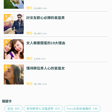
情侶
32,063
view
討女友歡心必勝的星座男
情侶
29,432
view
女人需要閨蜜的10大理由
情侶
1,514
view
懂得鎖住男人心的星座女
情侶
35,795
view
關鍵字
星座
485
紫微解夢＆塔羅運勢
459
Pairs派愛族編輯部
340