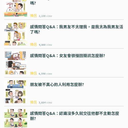
嗎?
情侶
2,130
view
感情問答Q&A：我男友不太理我，是我太為我男友活
了嗎?
情侶
4,808
view
感情問答Q&A：女友會很慢回簡訊怎麼辦?
情侶
6,598
view
朋友被不真心的人利用怎麼辦?
情侶
3,684
view
感情問答Q&A：認識沒多久就交往他都不主動怎麼
辦?