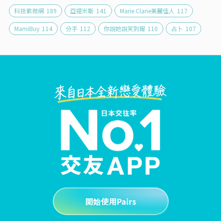
科技紫微網
189
亞提米斯
141
Marie Clarie美麗佳人
117
MamiBuy
114
分手
112
你說她說笑到報
110
占卜
107
開始使用Pairs