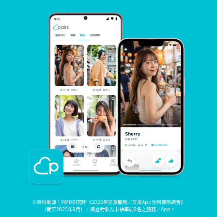
※資料來源：MMD研究所《2025年交友服務／交友App使用實態調查》
（截至2025年9月），調查對象為市佔率前5名之服務／App。