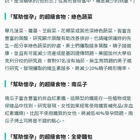
奶，是沒關係的(但別忘了從其他食物當中，補足減少的熱量。)
「幫助懷孕」的超級食物：綠色蔬菜
舉凡菠菜、蘿蔓、芝麻菜、花椰菜或其他深綠色蔬菜，皆富含
豐富的葉酸，研究顯示葉酸有助改善排卵。也請確保讓妳的先
生一起分享綠色蔬菜的好處，男士們攝取越多葉酸，精子越健
康，並且有可能減少流產或是基因遺傳問題。美國加州大學伯
克利分校的研究員，曾對97名沒有抽菸、無生育問題的男子進
行研究，發現攝取的維生素越多，將減少20%精子畸形機率。
「幫助懷孕」的超級食物：南瓜子
南瓜子富含豐富的非血紅素鐵，這類型的鐵能在一些植物或是
保健品中找到。研究發現，女性如果經常使用鐵質補充品(非血
紅素鐵類)，比起不使用鐵質的女性，將減低40%受孕問題。南
瓜子烤土司將是不錯的點心。
「幫助懷孕」的超級食物：全麥麵包