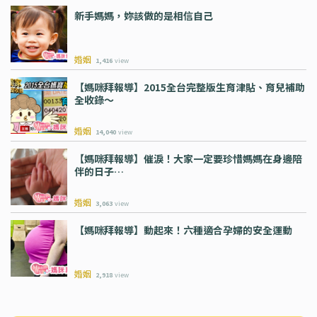
新手媽媽，妳該做的是相信自己
婚姻
1,416
view
【媽咪拜報導】2015全台完整版生育津貼、育兒補助
全收錄～
婚姻
14,040
view
【媽咪拜報導】催淚！大家一定要珍惜媽媽在身邊陪
伴的日子…
婚姻
3,063
view
【媽咪拜報導】動起來！六種適合孕婦的安全運動
婚姻
2,918
view