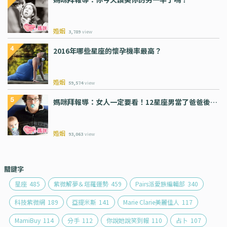
婚姻
3,789
view
2016年哪些星座的懷孕機率最高？
婚姻
59,574
view
媽咪拜報導：女人一定要看！12星座男當了爸爸後…
婚姻
93,063
view
關鍵字
星座
485
紫微解夢＆塔羅運勢
459
Pairs派愛族編輯部
340
科技紫微網
189
亞提米斯
141
Marie Clarie美麗佳人
117
MamiBuy
114
分手
112
你說她說笑到報
110
占卜
107