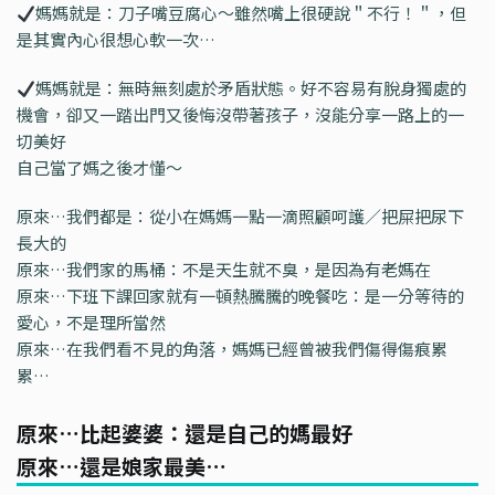
媽媽就是：刀子嘴豆腐心～雖然嘴上很硬說＂不行！＂，但
是其實內心很想心軟一次…
媽媽就是：無時無刻處於矛盾狀態。好不容易有脫身獨處的
機會，卻又一踏出門又後悔沒帶著孩子，沒能分享一路上的一
切美好
自己當了媽之後才懂～
原來…我們都是：從小在媽媽一點一滴照顧呵護／把屎把尿下
長大的
原來…我們家的馬桶：不是天生就不臭，是因為有老媽在
原來…下班下課回家就有一頓熱騰騰的晚餐吃：是一分等待的
愛心，不是理所當然
原來…在我們看不見的角落，媽媽已經曾被我們傷得傷痕累
累…
原來…比起婆婆：還是自己的媽最好
原來…還是娘家最美…