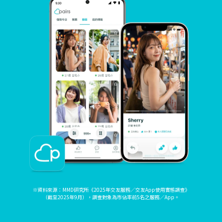
※資料來源：MMD研究所《2025年交友服務／交友App使用實態調查》
（截至2025年9月），調查對象為市佔率前5名之服務／App。