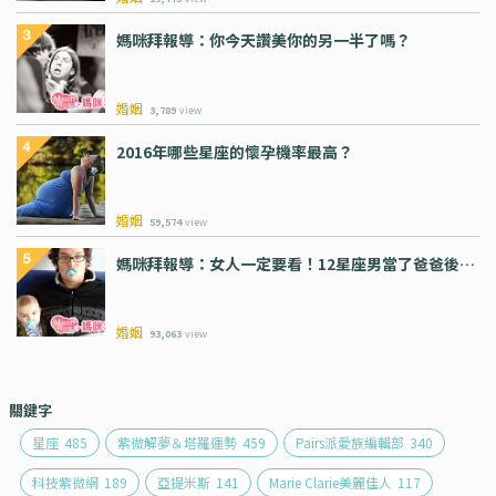
媽咪拜報導：你今天讚美你的另一半了嗎？
婚姻
3,789
view
2016年哪些星座的懷孕機率最高？
婚姻
59,574
view
媽咪拜報導：女人一定要看！12星座男當了爸爸後…
婚姻
93,063
view
關鍵字
星座
485
紫微解夢＆塔羅運勢
459
Pairs派愛族編輯部
340
科技紫微網
189
亞提米斯
141
Marie Clarie美麗佳人
117