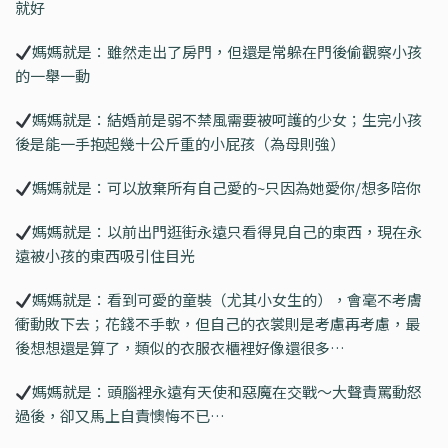
就好
媽媽就是：雖然走出了房門，但還是常躲在門後偷觀察小孩
的一舉一動
媽媽就是：結婚前是弱不禁風需要被呵護的少女；生完小孩
後是能一手抱起幾十公斤重的小屁孩（為母則強）
媽媽就是：可以放棄所有自己愛的~只因為她愛你/想多陪你
媽媽就是：以前出門逛街永遠只看得見自己的東西，現在永
遠被小孩的東西吸引住目光
媽媽就是：看到可愛的童裝（尤其小女生的），會毫不考膚
衝動敗下去；花錢不手軟，但自己的衣裳則是考慮再考慮，最
後想想還是算了，類似的衣服衣櫃裡好像還很多…
媽媽就是：頭腦裡永遠有天使和惡魔在交戰～大聲責罵動怒
過後，卻又馬上自責懊悔不已…