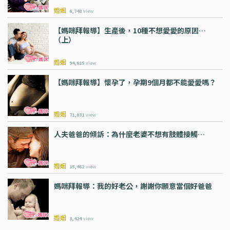
婚姻
6,748
view
【媽咪拜報導】生產後，10種不想愛愛的原因…
（上）
婚姻
94,615
view
【媽咪拜報導】懷孕了，孕期9個月都不能愛愛嗎？
婚姻
71,031
view
人夫爸爸的傾訴：為什麼老婆不想有肢體接觸…
婚姻
15,462
view
媽咪拜報導：我的好老公，謝謝你願意當個好爸爸
婚姻
3,424
view