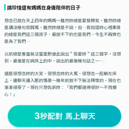
請珍惜還有媽媽在身邊陪伴的日子
想念已故在天上四年的媽媽～雖然妳總是愛發脾氣，雖然妳總
是講沒幾句就開罵，雖然妳總是不說，但…我知道妳心裡牽掛
的總是我們這三個孩子、最放不下的也是我們、今生不再嫁也
是為了我們…
以前總是害羞無法當面對彼此說出＂我愛妳＂這三個字，沒想
到，最後是在病床上的中，說出的最後幾句話之一….
還是很想念妳的大笑、很想念妳的大罵、很想念一起躺在床
上，邊聊天邊入眠的情景～幾年前放不下無法釋懷的，現在也
漸漸接受了，現在只想告訴妳：「我們都過得很好～不用擔
心！」