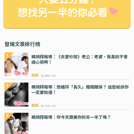
發燒文章排行榜
媽咪拜報導：《夫妻吵架》老公：老婆，我真的不會
讀心術啊！
婚姻
22,306
view
媽咪拜報導：想維持「長久」婚姻關係？ 這些秘訣你
一定要知道！
婚姻
19,773
view
媽咪拜報導：你今天讚美你的另一半了嗎？