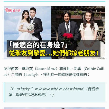
記得傑森．瑪耶茲（Jason Mraz）和蔻比．凱雷（Colbie Caill
at）合唱的《Lucky》，裡面有一句歌詞是這樣寫的：
「I’m lucky I’m in love with my best friend.（我很幸
運，與最好的朋友相戀）。」