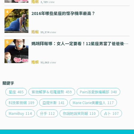
婚姻
3,789
view
2016年哪些星座的懷孕機率最高？
婚姻
59,574
view
媽咪拜報導：女人一定要看！12星座男當了爸爸後…
婚姻
93,063
view
關鍵字
星座
485
紫微解夢＆塔羅運勢
459
Pairs派愛族編輯部
340
科技紫微網
189
亞提米斯
141
Marie Clarie美麗佳人
117
MamiBuy
114
分手
112
你說她說笑到報
110
占卜
107