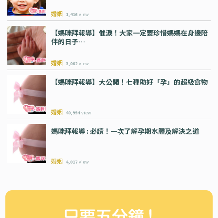
婚姻
1,416
view
【媽咪拜報導】催淚！大家一定要珍惜媽媽在身邊陪
伴的日子…
婚姻
3,062
view
【媽咪拜報導】大公開！七種助好「孕」的超級食物
婚姻
40,994
view
媽咪拜報導 : 必讀！一次了解孕期水腫及解決之道
婚姻
4,017
view