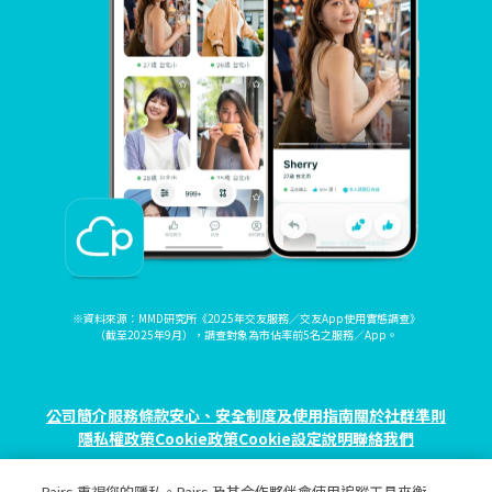
※資料來源：MMD研究所《2025年交友服務／交友App使用實態調查》
（截至2025年9月），調查對象為市佔率前5名之服務／App。
公司簡介
服務條款
安心、安全制度及使用指南
關於社群準則
隱私權政策
Cookie政策
Cookie設定
說明
聯絡我們
Pairs 重視您的隱私。Pairs 及其合作夥伴會使用追蹤工具來衡