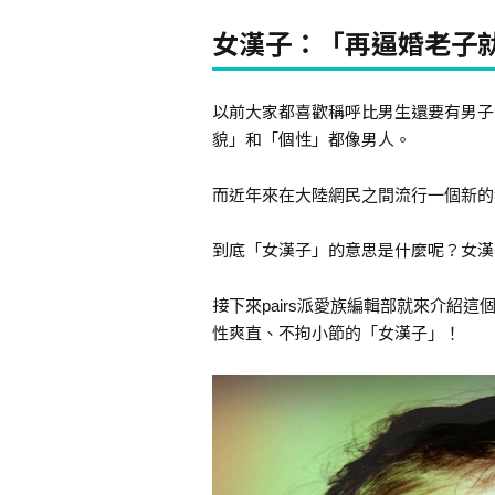
女漢子：「再逼婚老子
以前大家都喜歡稱呼比男生還要有男子
貌」和「個性」都像男人。
而近年來在大陸網民之間流行一個新的
到底「女漢子」的意思是什麼呢？女漢
接下來pairs派愛族編輯部就來介紹
性爽直、不拘小節的「女漢子」！