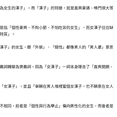
為女生的漢子」。而「漢子」的特徵，就是直爽豪邁、嗓門很大等
是指「個性豪爽、不拘小節、不怕吃苦的女生」，而女漢子往往缺
特質」。
漢子」的女生，跟「外貌」、「個性」都像男人的「男人婆」意思
義詞轉變為褒義詞。因為「女漢子」一詞本身隱含了「直爽開朗、
「女漢子」，並且「寧願在男人堆裡當個女漢子，也不願意在女人
不相同，前者是「個性與行為舉止」偏向男性化的女生，而後者是