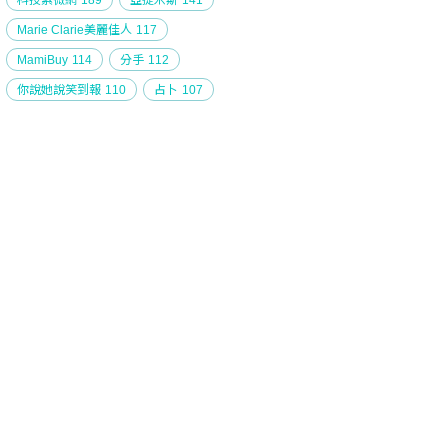
科技紫微網
189
亞提米斯
141
Marie Clarie美麗佳人
117
MamiBuy
114
分手
112
你說她說笑到報
110
占卜
107