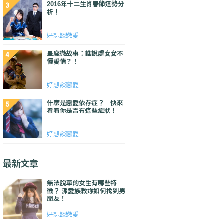
2016年十二生肖春節運勢分
析！
好想談戀愛
星座微故事：誰說處女女不
懂愛情？！
好想談戀愛
什麼是戀愛依存症？ 快來
看看你是否有這些症狀！
好想談戀愛
最新文章
無法脫單的女生有哪些特
徵？ 派愛族教妳如何找到男
朋友！
好想談戀愛