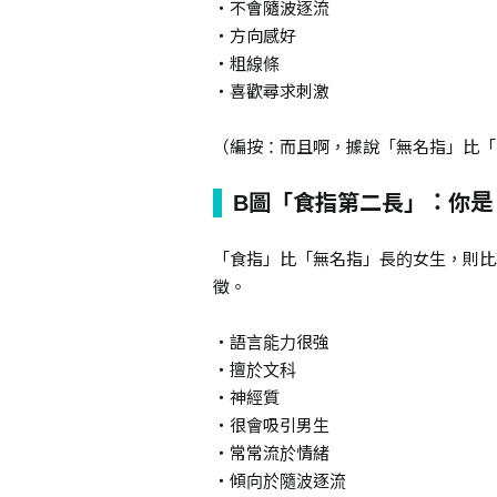
・不會隨波逐流
・方向感好
・粗線條
・喜歡尋求刺激
（編按：而且啊，據說「無名指」比「
B圖「食指第二長」：你是
「食指」比「無名指」長的女生，則比
徵。
・語言能力很強
・擅於文科
・神經質
・很會吸引男生
・常常流於情緒
・傾向於隨波逐流