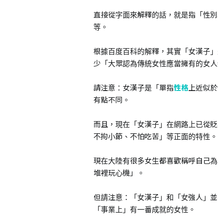
直接從字面來解釋的話，就是指「性別
等。
根據百度百科的解釋，其實「女漢子」
少「大眾認為傳統女性應當擁有的女人
請注意：女漢子是「單指
性格
上近似於
有點不同。
而且，現在「女漢子」在網路上已從貶
不拘小節、不怕吃苦」等正面的特性。
現在大陸有很多女生都喜歡稱呼自己為
堆裡玩心機」。
但請注意：「女漢子」和「女強人」並
「事業上」有一番成就的女性。