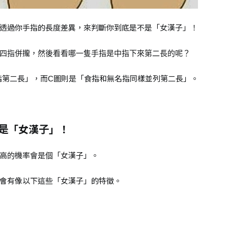
透過你手指的長度差異，來判斷你到底是不是「女漢子」！
四指併攏，然後看看哪一隻手指是中指下來第二長的呢？
指第二長」，而C圖則是「食指和無名指同樣並列第二長」。
是「女漢子」！
高的機率會是個「女漢子」。
會有像以下這些「女漢子」的特徵。