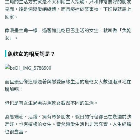
主角的生活方式就是不太和陌生人接觸，只和非常要好的朋友
見面，還是個戀愛絕緣體。而且癡迷於某事物，下班後就馬上
回家。
像漫畫主角一樣，過著如此乾巴巴生活的女生，就叫做「魚乾
女」。
魚乾女的相反詞是？
而且最近像這樣過著與戀愛無緣生活的魚乾女人數還漸漸地在
增加呢！
但也是有女生過著與魚乾女截然不同的生活。
姿態端莊、活躍、擁有眾多朋友，假日的行程都已在幾週前決
定好，也有這樣的女生。當然戀愛生活也非常充實，人生經驗
也很豐富。