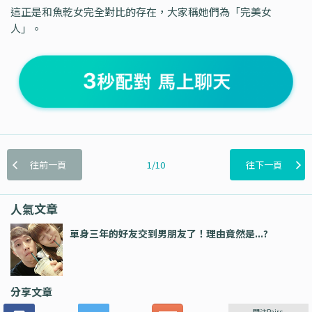
這正是和魚乾女完全對比的存在，大家稱她們為「完美女
人」。
往前一頁
1/10
往下一頁
人氣文章
單身三年的好友交到男朋友了！理由竟然是...?
分享文章
關注Pairs