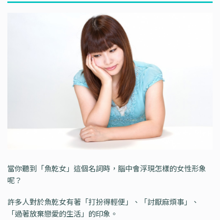
當你聽到「魚乾女」這個名詞時，腦中會浮現怎樣的女性形象
呢？
許多人對於魚乾女有著「打扮得輕便」、「討厭麻煩事」、
「過著放棄戀愛的生活」的印象。