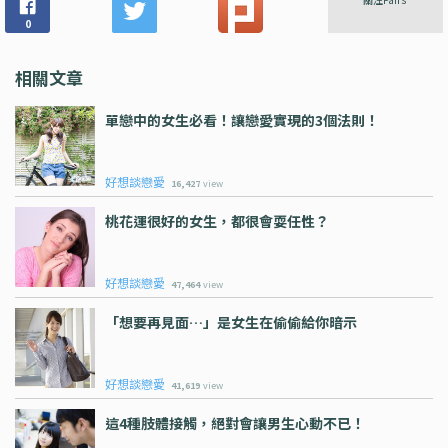
0
相關文章
單戀中的女生必看！讓戀愛實現的3個法則！
好想談戀愛
16,427
view
桃花運很好的女生，都很會耍任性？
好想談戀愛
47,464
view
「想要再見面…」是女生在偷偷給你暗示
好想談戀愛
41,619
view
這4種肢體接觸，絕對會讓男生心動不已！