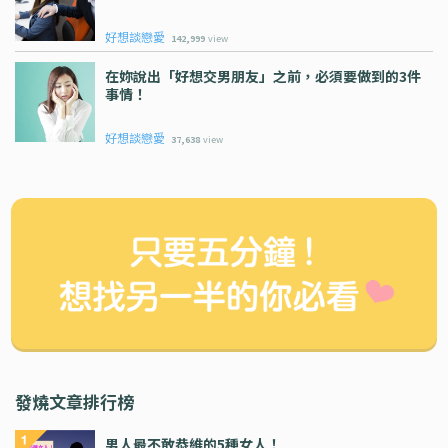
好想談戀愛
142,999
view
在妳說出「好想交男朋友」之前，必須要做到的3件
事情！
好想談戀愛
37,638
view
發燒文章排行榜
男人最不敢恭維的5種女人！