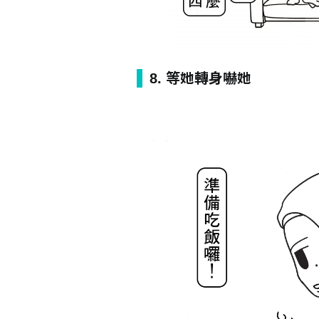
8. 等她轉身嚇她