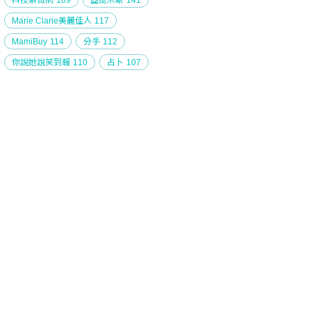
科技紫微網
189
亞提米斯
141
Marie Clarie美麗佳人
117
MamiBuy
114
分手
112
你說她說笑到報
110
占卜
107