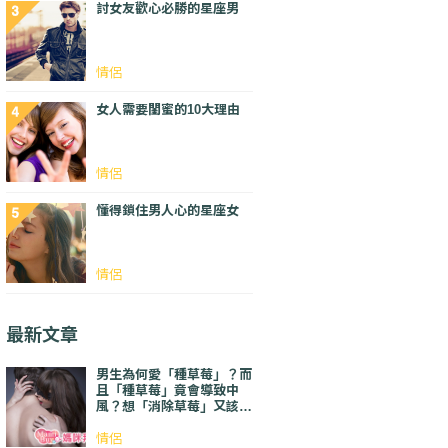
討女友歡心必勝的星座男
情侶
女人需要閨蜜的10大理由
情侶
懂得鎖住男人心的星座女
情侶
最新文章
男生為何愛「種草莓」？而
且「種草莓」竟會導致中
風？想「消除草莓」又該怎
麼做呢？
情侶