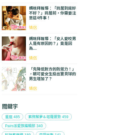
媽咪拜報導：「同居到底好
不好？」同居前，你需要注
意這4件事！
情侶
媽咪拜報導：「女人愛咬男
人是有原因的？」竟是因
為…
情侶
「先降低對方的防禦力！」
，朝可愛女生投出寶貝球的
男生增加了？
情侶
關鍵字
星座
485
紫微解夢＆塔羅運勢
459
Pairs派愛族編輯部
340