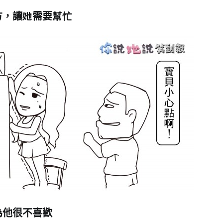
方，讓她需要幫忙
為他很不喜歡