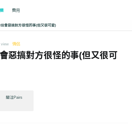
專欄
費用
情侶會惡搞對方很怪的事(但又很可愛)
情侶
view
侶會惡搞對方很怪的事(但又很可
關注Pairs