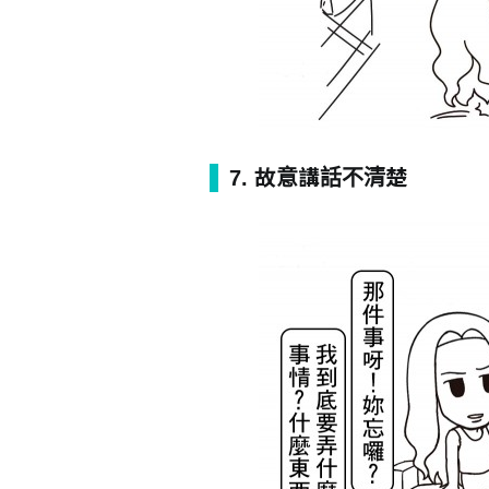
7. 故意講話不清楚