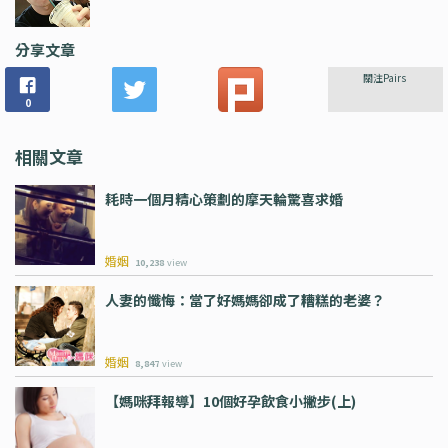
分享文章
關注Pairs
0
相關文章
耗時一個月精心策劃的摩天輪驚喜求婚
婚姻
10,238
view
人妻的懺悔：當了好媽媽卻成了糟糕的老婆？
婚姻
8,847
view
【媽咪拜報導】10個好孕飲食小撇步(上)