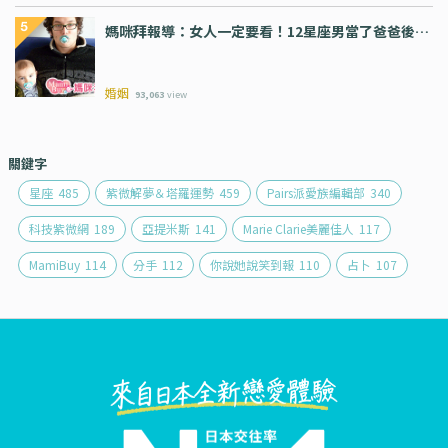
媽咪拜報導：女人一定要看！12星座男當了爸爸後…
婚姻
93,063
view
關鍵字
星座
485
紫微解夢＆塔羅運勢
459
Pairs派愛族編輯部
340
科技紫微網
189
亞提米斯
141
Marie Clarie美麗佳人
117
MamiBuy
114
分手
112
你說她說笑到報
110
占卜
107