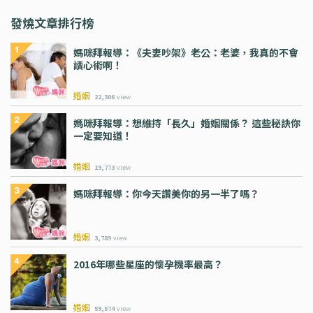
發燒文章排行榜
媽咪拜報導：《夫妻吵架》老公：老婆，我真的不會
讀心術啊！
婚姻
22,306
view
媽咪拜報導：想維持「長久」婚姻關係？ 這些秘訣你
一定要知道！
婚姻
19,773
view
媽咪拜報導：你今天讚美你的另一半了嗎？
婚姻
3,789
view
2016年哪些星座的懷孕機率最高？
婚姻
59,574
view