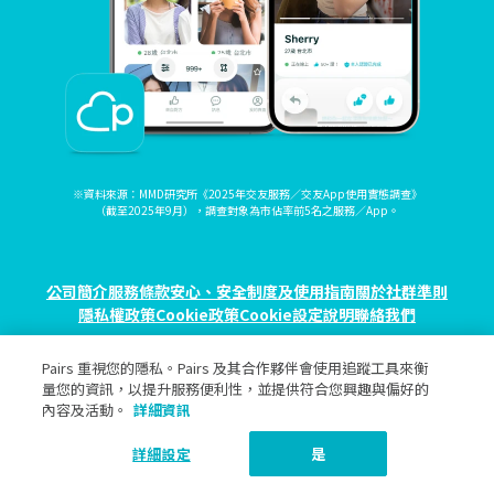
※資料來源：MMD研究所《2025年交友服務／交友App使用實態調查》
（截至2025年9月），調查對象為市佔率前5名之服務／App。
公司簡介
服務條款
安心、安全制度及使用指南
關於社群準則
隱私權政策
Cookie政策
Cookie設定
說明
聯絡我們
Pairs 重視您的隱私。Pairs 及其合作夥伴會使用追蹤工具來衡
© eureka, Inc. All rights reserved.
量您的資訊，以提升服務便利性，並提供符合您興趣與偏好的
內容及活動。
詳細資訊
詳細設定
是