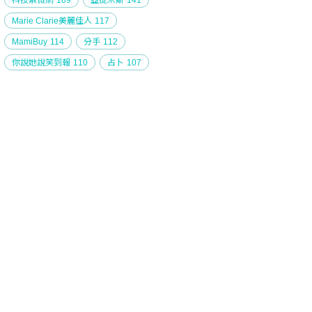
科技紫微網
189
亞提米斯
141
Marie Clarie美麗佳人
117
MamiBuy
114
分手
112
你說她說笑到報
110
占卜
107