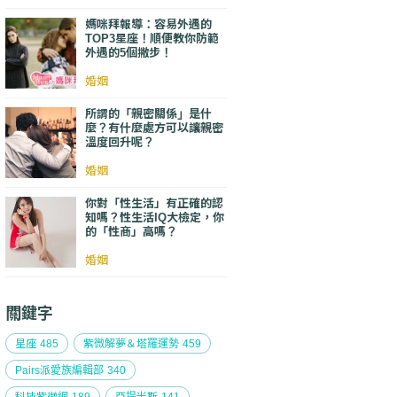
媽咪拜報導：容易外遇的
TOP3星座！順便教你防範
外遇的5個撇步！
婚姻
所謂的「親密關係」是什
麼？有什麼處方可以讓親密
溫度回升呢？
婚姻
你對「性生活」有正確的認
知嗎？性生活IQ大檢定，你
的「性商」高嗎？
婚姻
關鍵字
星座
485
紫微解夢＆塔羅運勢
459
Pairs派愛族編輯部
340