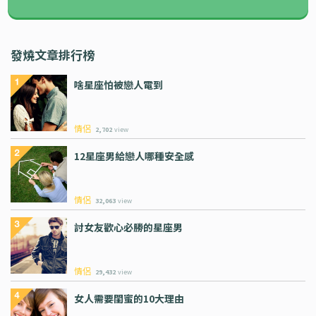
發燒文章排行榜
啥星座怕被戀人電到
情侶
2,702
view
12星座男給戀人哪種安全感
情侶
32,063
view
討女友歡心必勝的星座男
情侶
29,432
view
女人需要閨蜜的10大理由