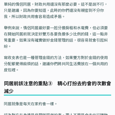
單純的情侶同居，財政共用還沒有那麼必要。這不是說不行，
只是建議，因為你要知道，此時的你們還沒有親密到不分你
我，所以財政共用會容易造成矛盾。
舉例來說，情侶同居最好要一起分擔房租和水電費，但必須要
在開始同居前就決定好雙方各要負擔多少比例的錢，這一點非
常重要。如果沒有確實做好金錢管理的話，很容易就會引起糾
紛。
寫收支表也是一種管理金錢的方法，如果雙方對於金錢的使用
分配都覺得麻煩的話，建議你們將共同生活費放在一個共用的
皮包裡。
同居前該注意的重點③ 精心打扮去約會的次數會
減少
同居就像是每天在家約會一樣。
認為對方在身邊是件理所當然的事。兩人不管是食衣住行購物