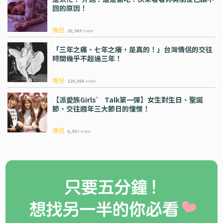
回的原因！
情侶
20,969
view
「三年之痛、七年之癢，是真的！」台灣情侶的交往
時間幾乎不超過三年！
情侶
120,056
view
【派愛族Girls’ Talk第一彈】女生對生日、聖誕
節、交往週年三大節日的憧憬！
情侶
6,507
view