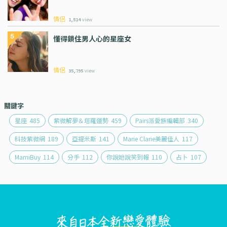
情侶
1,514
view
懂得鎖住男人心的星座女
情侶
35,795
view
關鍵字
星座
485
紫微解夢＆塔羅運勢
459
Pairs派愛族編輯部
340
科技紫微網
189
亞提米斯
141
Marie Clarie美麗佳人
117
MamiBuy
114
分手
112
你說她說笑到報
110
占卜
107