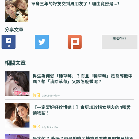
單身三年的好友交到男朋友了！理由竟然是...?
分享文章
關注Pairs
0
相關文章
男生為何愛「種草莓」？而且「種草莓」竟會導致中
風？想「消除草莓」又該怎麼做呢？
情侶
106,509
view
【一定要好好珍惜她！】會更加珍惜女朋友的4種愛
情物語！
情侶
14,437
view
是太忙？ 外遇？還是偷吃？快來看看妳男朋友已讀不