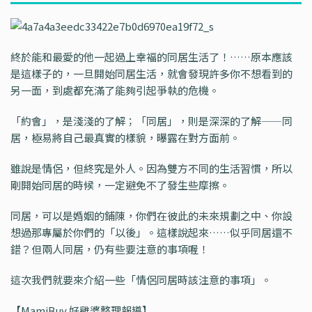
終於能和最愛的他一起過上幸褔的同居生活了！……原本應該
是這樣子的，一旦開始同居生活，就會發現許多你不想看到的
另一面，到處都充滿了能夠引起爭執的危機。
「約會」，是淺淺的了解；「同居」，則是深深的了解——同
居，極易將自己最真實的樣貌，曝露在對方面前。
雖說是情侶，但終究是外人。因為雙方不同的生活習慣，所以
剛開始同居的時候，一定避免不了發生些摩擦。
同居，可以是婚姻的鋪陳，你們在彼此的未來規劃之中、你設
想過那專屬於你們的「以後」。這樣說起來……似乎同居還不
錯？但兩人同居，仍有些要注意的事項喔！
這次我們就要來介紹一些「情侶同居時該注意的事項」。
【MamiBuy 好雞婆整理報導】