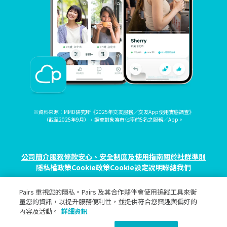
※資料來源：MMD研究所《2025年交友服務／交友App使用實態調查》
（截至2025年9月），調查對象為市佔率前5名之服務／App。
公司簡介
服務條款
安心、安全制度及使用指南
關於社群準則
隱私權政策
Cookie政策
Cookie設定
說明
聯絡我們
Pairs 重視您的隱私。Pairs 及其合作夥伴會使用追蹤工具來衡
© eureka, Inc. All rights reserved.
量您的資訊，以提升服務便利性，並提供符合您興趣與偏好的
內容及活動。
詳細資訊