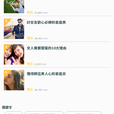
情侶
32,064
view
討女友歡心必勝的星座男
情侶
29,432
view
女人需要閨蜜的10大理由
情侶
1,514
view
懂得鎖住男人心的星座女
情侶
35,795
view
關鍵字