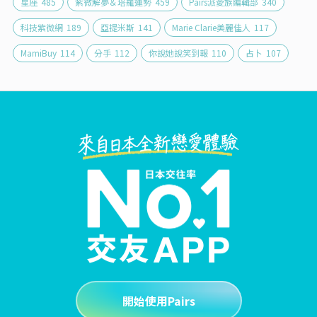
星座
485
紫微解夢＆塔羅運勢
459
Pairs派愛族編輯部
340
科技紫微網
189
亞提米斯
141
Marie Clarie美麗佳人
117
MamiBuy
114
分手
112
你說她說笑到報
110
占卜
107
開始使用Pairs