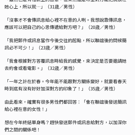
她心上，所以就…」（31歳／男性）
「沒事才不會傳訊息給心裡不在意的人咧。我想說靠傳訊息，
應該可以把自己的心思傳遞給對方吧？」（20歳／男性）
「我把郵件或訊息當作今後交往的起點，所以聯誼後的問候簡
訊必不可少！」（23歳／男性）
「我會根據對方答覆訊息時給我的感覺，來決定是否要邀請她
去約會或看電影。」（32歳／男性）
「一年之計在於春。今年能不能跟對方關係變好，就要看春天
時到底有沒有好好加深對方的印象了！」（35歳／男性）
由此看來，確實有很多男性們都回答：「會在聯誼後發送簡訊
給心裡在意的女性！」
想在今年終結單身嗎？趕快發送郵件或訊息給對方，以加深你
們之間的關係吧！