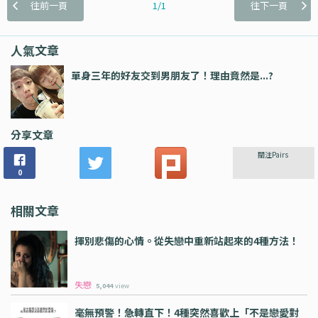
往前一頁
1/1
往下一頁
人氣文章
單身三年的好友交到男朋友了！理由竟然是...?
分享文章
關注Pairs
0
相關文章
揮別悲傷的心情。從失戀中重新站起來的4種方法！
失戀
5,044
view
毫無預警！急轉直下！4種突然喜歡上「不是戀愛對