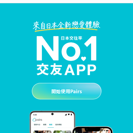
開始使用Pairs