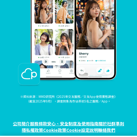
※資料來源：MMD研究所《2025年交友服務／交友App使用實態調查》
（截至2025年9月），調查對象為市佔率前5名之服務／App。
公司簡介
服務條款
安心、安全制度及使用指南
關於社群準則
隱私權政策
Cookie政策
Cookie設定
說明
聯絡我們