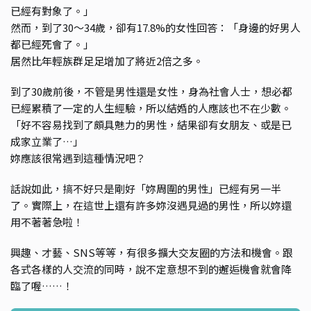
已經有對象了。」
然而，到了30～34歲，卻有17.8%的女性回答：「身邊的好男人
都已經死會了。」
居然比年輕族群足足增加了將近2倍之多。
到了30歲前後，不管是男性還是女性，身為社會人士，想必都
已經累積了一定的人生經驗，所以結婚的人應該也不在少數。
「好不容易找到了頗具魅力的男性，結果卻有女朋友、或是已
成家立業了…」
妳應該很常遇到這種情況吧？
話說如此，搞不好只是剛好「妳周圍的男性」已經有另一半
了。實際上，在這世上還有許多妳沒遇見過的男性，所以妳還
用不著著急啦！
興趣、才藝、SNS等等，有很多擴大交友圈的方法和機會。跟
各式各樣的人交流的同時，說不定意想不到的邂逅機會就會降
臨了喔……！