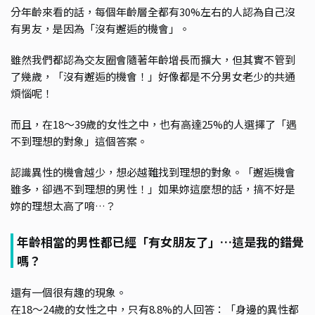
分年齡來看的話，每個年齡層全都有30%左右的人認為自己沒
有男友，是因為「沒有邂逅的機會」。
雖然我們都認為交友圈會隨著年齡增長而擴大，但其實不管到
了幾歲，「沒有邂逅的機會！」好像都是不分男女老少的共通
煩惱呢！
而且，在18～39歲的女性之中，也有高達25%的人選擇了「遇
不到理想的對象」這個答案。
認識異性的機會越少，想必越難找到理想的對象。「邂逅機會
雖多，卻遇不到理想的男性！」如果妳這麼想的話，搞不好是
妳的理想太高了唷…？
年齡相當的男性都已經「有女朋友了」…這是我的錯覺
嗎？
還有一個很有趣的現象。
在18～24歲的女性之中，只有8.8%的人回答：「身邊的異性都