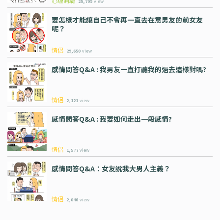
心理測驗
25,799
view
要怎樣才能讓自己不會再一直去在意男友的前女友
呢？
情侶
29,650
view
感情問答Q&A : 我男友一直打聽我的過去這樣對嗎?
情侶
2,121
view
感情問答Q&A : 我要如何走出一段感情?
情侶
1,577
view
感情問答Q&A：女友說我大男人主義？
情侶
2,046
view