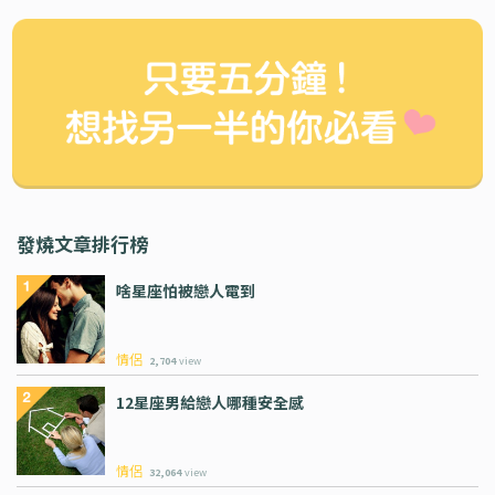
發燒文章排行榜
啥星座怕被戀人電到
情侶
2,704
view
12星座男給戀人哪種安全感
情侶
32,064
view