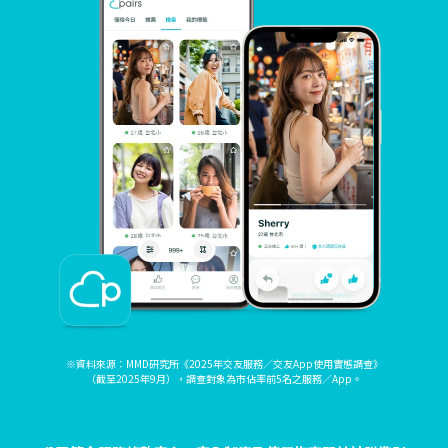
※資料來源：MMD研究所《2025年交友服務／交友App使用實態調查》
（截至2025年9月），調查對象為市佔率前5名之服務／App。