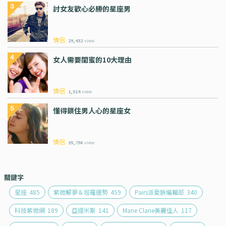
討女友歡心必勝的星座男
情侶
29,432
view
女人需要閨蜜的10大理由
情侶
1,514
view
懂得鎖住男人心的星座女
情侶
35,796
view
關鍵字
星座
485
紫微解夢＆塔羅運勢
459
Pairs派愛族編輯部
340
科技紫微網
189
亞提米斯
141
Marie Clarie美麗佳人
117