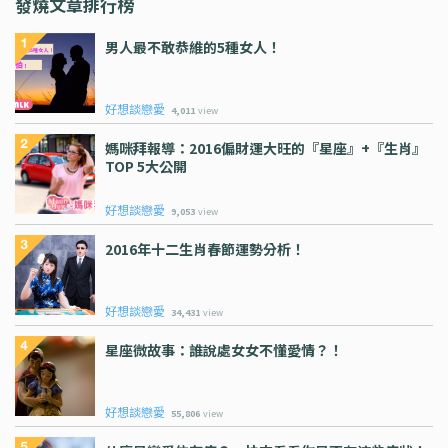
發燒文章排行榜
男人最不敢恭維的5種女人！
好想談戀愛
4,011
view
媽咪拜報導：2016偏財運大旺的『星座』+『生肖』
TOP 5大公開
好想談戀愛
9,053
view
2016年十二生肖春節運勢分析！
好想談戀愛
34,431
view
星座微故事：誰說處女女不懂愛情？！
好想談戀愛
55,806
view