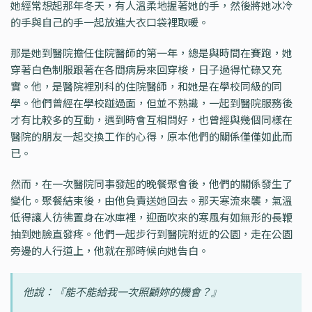
她經常想起那年冬天，有人溫柔地握著她的手，然後將她冰冷
的手與自己的手一起放進大衣口袋裡取暖。
那是她到醫院擔任住院醫師的第一年，總是與時間在賽跑，她
穿著白色制服跟著在各間病房來回穿梭，日子過得忙碌又充
實。他，是醫院裡別科的住院醫師，和她是在學校同級的同
學。他們曾經在學校踫過面，但並不熟識，一起到醫院服務後
才有比較多的互動，遇到時會互相問好，也曾經與幾個同樣在
醫院的朋友一起交換工作的心得，原本他們的關係僅僅如此而
已。
然而，在一次醫院同事發起的晚餐聚會後，他們的關係發生了
變化。聚餐結束後，由他負責送她回去。那天寒流來襲，氣溫
低得讓人彷彿置身在冰庫裡，迎面吹來的寒風有如無形的長鞭
抽到她臉直發疼。他們一起步行到醫院附近的公園，走在公園
旁邊的人行道上，他就在那時候向她告白。
他說：『能不能給我一次照顧妳的機會？』