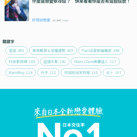
什麼是戀愛依存症？ 快來看看你是否有這些症狀！
好想談戀愛
27,847
view
關鍵字
星座
485
紫微解夢＆塔羅運勢
459
Pairs派愛族編輯部
340
科技紫微網
189
亞提米斯
141
Marie Clarie美麗佳人
117
MamiBuy
114
分手
112
你說她說笑到報
110
占卜
107