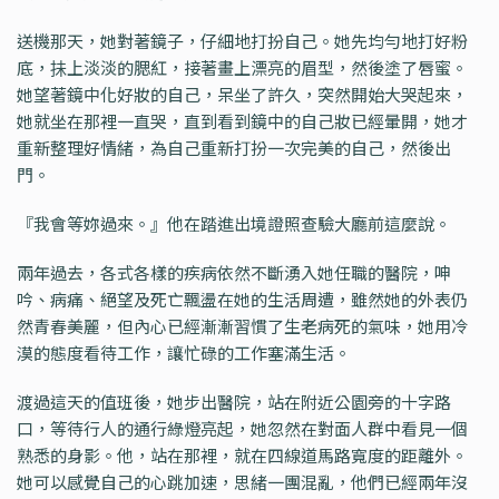
送機那天，她對著鏡子，仔細地打扮自己。她先均勻地打好粉
底，抺上淡淡的腮紅，接著畫上漂亮的眉型，然後塗了唇蜜。
她望著鏡中化好妝的自己，呆坐了許久，突然開始大哭起來，
她就坐在那裡一直哭，直到看到鏡中的自己妝已經暈開，她才
重新整理好情緒，為自己重新打扮一次完美的自己，然後出
門。
『我會等妳過來。』他在踏進出境證照查驗大廳前這麼說。
兩年過去，各式各樣的疾病依然不斷湧入她任職的醫院，呻
吟、病痛、絕望及死亡飄盪在她的生活周遭，雖然她的外表仍
然青春美麗，但內心已經漸漸習慣了生老病死的氣味，她用冷
漠的態度看待工作，讓忙碌的工作塞滿生活。
渡過這天的值班後，她步出醫院，站在附近公園旁的十字路
口，等待行人的通行綠燈亮起，她忽然在對面人群中看見一個
熟悉的身影。他，站在那裡，就在四線道馬路寬度的距離外。
她可以感覺自己的心跳加速，思緒一團混亂，他們已經兩年沒