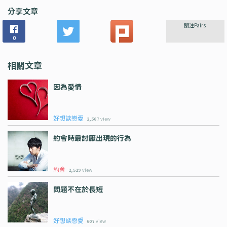
分享文章
關注Pairs
0
相關文章
因為愛情
好想談戀愛
2,567
view
約會時最討厭出現的行為
約會
2,529
view
問題不在於長短
好想談戀愛
607
view