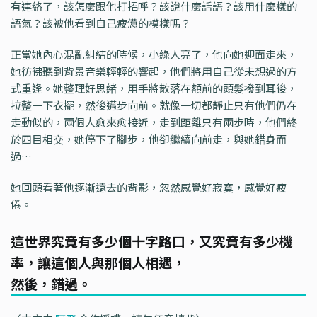
有連絡了，該怎麼跟他打招呼？該說什麼話語？該用什麼樣的
語氣？該被他看到自己疲憊的模樣嗎？
正當她內心混亂糾結的時候，小綠人亮了，他向她迎面走來，
她彷彿聽到背景音樂輕輕的響起，他們將用自己從未想過的方
式重逢。她整理好思緒，用手將散落在額前的頭髮撥到耳後，
拉整一下衣擺，然後邁步向前。就像一切都靜止只有他們仍在
走動似的，兩個人愈來愈接近，走到距離只有兩步時，他們終
於四目相交，她停下了腳步，他卻繼續向前走，與她錯身而
過…
她回頭看著他逐漸遠去的背影，忽然感覺好寂寞，感覺好疲
倦。
這世界究竟有多少個十字路口，又究竟有多少機
率，讓這個人與那個人相遇，
然後，錯過。