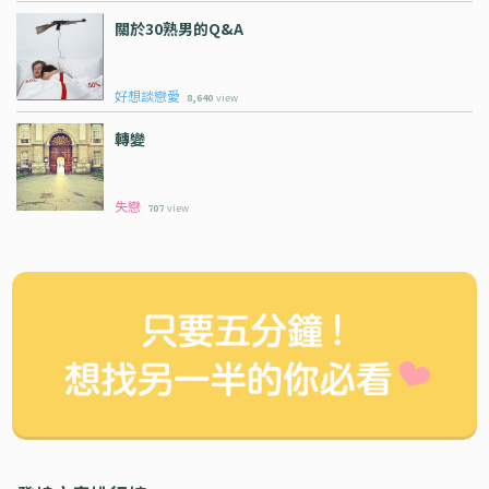
關於30熟男的Q&A
好想談戀愛
8,640
view
轉變
失戀
707
view