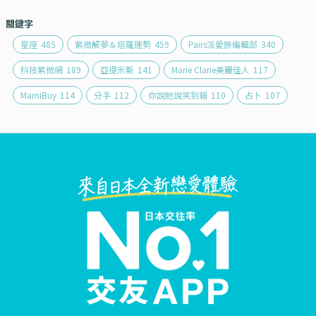
關鍵字
星座
485
紫微解夢＆塔羅運勢
459
Pairs派愛族編輯部
340
科技紫微網
189
亞提米斯
141
Marie Clarie美麗佳人
117
MamiBuy
114
分手
112
你說她說笑到報
110
占卜
107