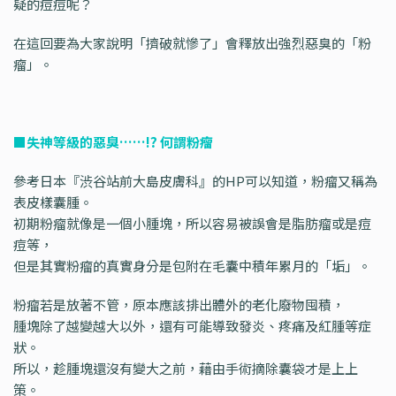
疑的痘痘呢？
在這回要為大家說明「擠破就慘了」會釋放出強烈惡臭的「粉
瘤」。
■失神等級的惡臭……!? 何謂粉瘤
參考日本『渋谷站前大島皮膚科』的HP可以知道，粉瘤又稱為
表皮樣囊腫。
初期粉瘤就像是一個小腫塊，所以容易被誤會是脂肪瘤或是痘
痘等，
但是其實粉瘤的真實身分是包附在毛囊中積年累月的「垢」。
粉瘤若是放著不管，原本應該排出體外的老化廢物囤積，
腫塊除了越變越大以外，還有可能導致發炎、疼痛及紅腫等症
狀。
所以，趁腫塊還沒有變大之前，藉由手術摘除囊袋才是上上
策。