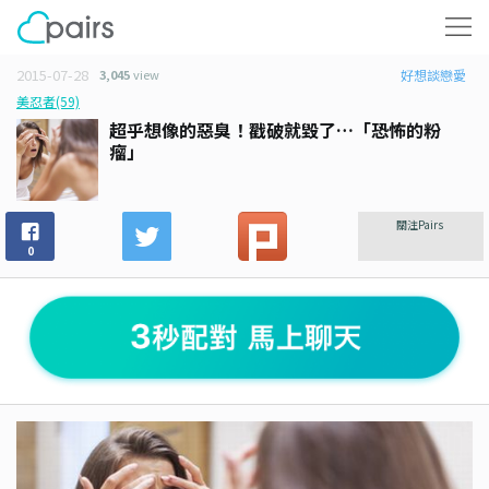
2015-07-28
3,045
view
好想談戀愛
美忍者(59)
超乎想像的惡臭！戳破就毀了…「恐怖的粉
瘤」
關注Pairs
0