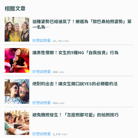
相關文章
這種姿勢已經過氣了！被選為「歐巴桑拍照姿勢」第
一名為…
好想談戀愛
21,776
view
讓男性傻眼！女生的5種NG「自我投資」行為
好想談戀愛
840
view
絕對約出去！讓女生開口說YES的必勝邀約法
好想談戀愛
954
view
避免醜照發生！「怎麼照都可愛」的拍照技巧
好想談戀愛
2,378
view