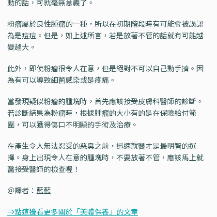
動的話，可就毫無意義了。
粉瘤屬於良性腫瘤的一種，所以在初期階段時有可能會被誤認
為是痘痘。但是，如上述所言，若是放著不管的話就有可能越
變越大。
此外，即使粉瘤很令人在意，但是絕對不可以自己動手擠。因
為有可以導致細菌感染或是疼痛。
當發現疑似粉瘤的腫塊時，首先應該接受皮膚科醫師的診斷。
若診斷結果為粉瘤時，根據腫瘤的大小有的是在保險給付範
圍，可以獲得傷口不明顯的手術及治療。
在產生令人無法忍受的惡臭之前，迅速就醫才是最明智的選
擇。身上出現令人在意的腫塊時，不要放著不管，應該馬上就
醫接受醫師的檢查喔！
＠譯者：藍藍
⇒點這邊看更多關於「美體保養」的文章