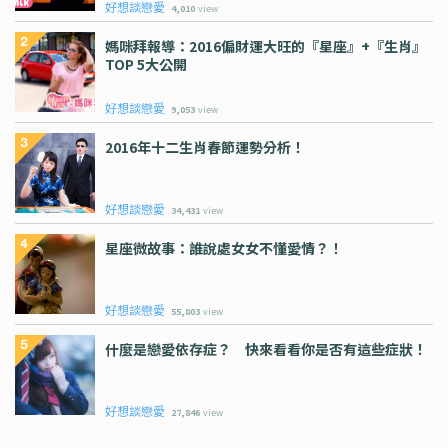
好想談戀愛
4,010
view
媽咪拜報導：2016偏財運大旺的『星座』+『生肖』
TOP 5大公開
好想談戀愛
9,053
view
2016年十二生肖春節運勢分析！
好想談戀愛
34,431
view
星座微故事：誰說處女女不懂愛情？！
好想談戀愛
55,803
view
什麼是戀愛依存症？ 快來看看你是否有這些症狀！
好想談戀愛
27,846
view