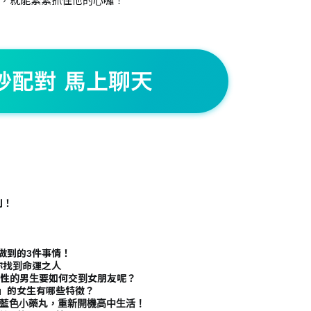
，就能緊緊抓住他的心囉！
則！
！
做到的3件事情！
你找到命運之人
異性的男生要如何交到女朋友呢？
」的女生有哪些特徵？
】吃下藍色小藥丸，重新開機高中生活！