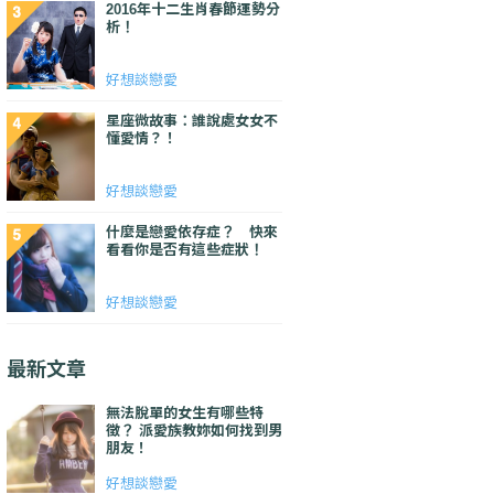
2016年十二生肖春節運勢分
析！
好想談戀愛
星座微故事：誰說處女女不
懂愛情？！
好想談戀愛
什麼是戀愛依存症？ 快來
看看你是否有這些症狀！
好想談戀愛
最新文章
無法脫單的女生有哪些特
徵？ 派愛族教妳如何找到男
朋友！
好想談戀愛