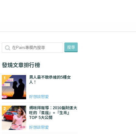
發燒文章排行榜
男人最不敢恭維的5種女
人！
好想談戀愛
媽咪拜報導：2016偏財運大
旺的『星座』+『生肖』
TOP 5大公開
好想談戀愛