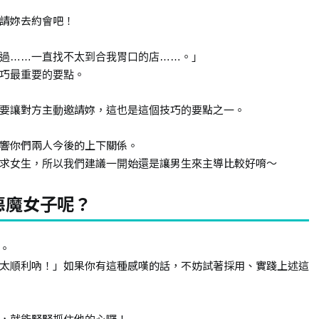
請妳去約會吧！
過……一直找不太到合我胃口的店……。」
巧最重要的要點。
要讓對方主動邀請妳，這也是這個技巧的要點之一。
響你們兩人今後的上下關係。
求女生，所以我們建議一開始還是讓男生來主導比較好唷～
惡魔女子呢？
。
太順利吶！」如果你有這種感嘆的話，不妨試著採用、實踐上述這