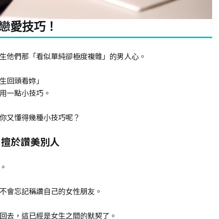
的戀愛技巧！
生他們那「看似單純卻極度複雜」的男人心。
生回頭看妳」
用一點小技巧。
你又懂得幾種小技巧呢？
 擅於讚美別人
。
不會忘記稱讚自己的女性朋友。
回去，這已經是女生之間的默契了。