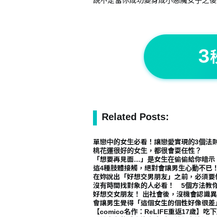
說不定當你成功變身成小惡魔女子之後
Related Posts:
單戀中的女生必看！讓戀愛實現的3個法
桃花運很好的女生，都很會耍任性？
「想要再見面…」是女生在偷偷給你暗示
這4種肢體接觸，絕對會讓男生心動不已
在妳說出「好想交男朋友」之前，必須要
沒有時間找對象的人必看！ 5個方法教
好想交女朋友！ 出社會後，沒機會認識
會讓男生覺得「這個女生的個性好像很差
【comico名作：ReLIFE重返17歲