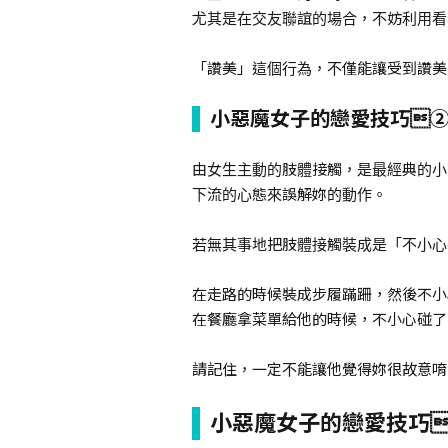
尤其是在交友聯誼的場合，不妨利用看
「讚美」這個行為，不僅能讓受到讚美
小惡魔女子的戀愛技巧
由女生主動的肢體接觸，是最經典的小
下流的心態來誤解妳的動作。
若無其事地把肢體接觸裝成是「不小心
在走路的時候裝成步履蹣跚，然後不小
在餐廳拿菜單給他的時候，不小心碰了
請記住，一定不能讓他覺得妳很故意唷
小惡魔女子的戀愛技巧