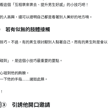
看這個「互相褒來褒去、提升男生好感」的小技巧吧！
的人高興，還可以證明自己都是看著別人美好的地方唷。
② 若有似無的肢體接觸
技巧。不過，有的男生很討厭別人黏著自己，而有的男生則是會以
碰到」，是這個小技巧最重要的要點。
心碰到他的肩膀。
一下他的手指……諸如此類。
！
③ 引誘他開口邀請