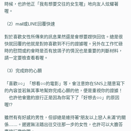
時候，也許他正「我有想要交往的女生喔」地向友人炫耀著
喔。
（2）mail或LINE回覆快速
對於喜歡女性所傳來的訊息果然還是會想要趕快回信。總是很
快就回覆的他就是對妳喜歡到不行的證據喔。另外在工作忙碌
時的慰問或約會時是否有放鴿子的情況也是重要的判斷材料，
請一定要檢查看看喔。
（3）完成妳的心願
「喜歡○○」「想看○○的電影」等，會注意妳在SNS上隨意寫下
的內容並若無其事地幫妳完成心願的他，便是重視你的證據！
也許他會邀約旅行正是因為你寫下了「好想去○○」的原因
喔!?
雖然有有好感的男性，但卻總是維持著“朋友以上戀人未滿”的關
係……。遲遲無法踏出往交往那一步的女性，也許可以大膽答