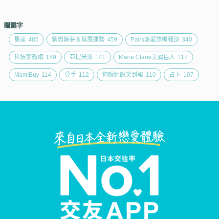
關鍵字
星座
485
紫微解夢＆塔羅運勢
459
Pairs派愛族編輯部
340
科技紫微網
189
亞提米斯
141
Marie Clarie美麗佳人
117
MamiBuy
114
分手
112
你說她說笑到報
110
占卜
107