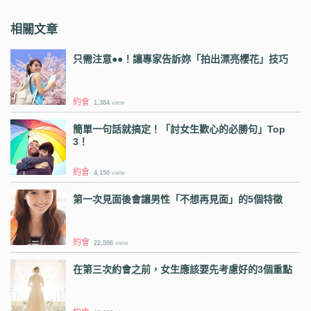
相關文章
只需注意●●！讓專家告訴妳「拍出漂亮櫻花」技巧
約會
1,384
view
簡單一句話就搞定！「討女生歡心的必勝句」Top
3！
約會
4,150
view
第一次見面後會讓男性「不想再見面」的5個特徵
約會
22,506
view
在第三次約會之前，女生應該要先考慮好的3個重點