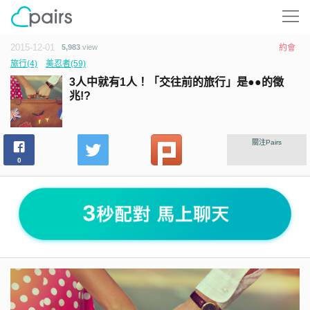
2015-12-01
5,983
view
約會
旅行(4)
美忍者(59)
3人中就有1人！「交往前的旅行」是●●的徵
兆!?
關注Pairs
0