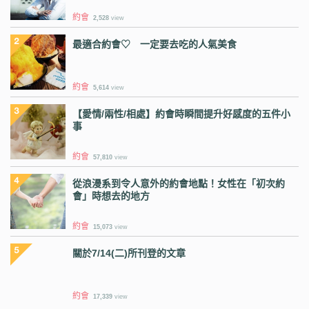
約會
2,528
view
最適合約會♡ 一定要去吃的人氣美食
約會
5,614
view
【愛情/兩性/相處】約會時瞬間提升好感度的五件小
事
約會
57,810
view
從浪漫系到令人意外的約會地點！女性在「初次約
會」時想去的地方
約會
15,073
view
關於7/14(二)所刊登的文章
約會
17,339
view