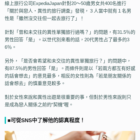
線上旅行公司ExpediaJapan針對20～50歲男女共400名進行
「關於與戀人・異性的旅行調査」發現，３人當中就有１名男
性是「雖然沒交往但一起去旅行了」！
針對「曾和未交往的異性單獨旅行過嗎？」的問題，有31.5％的
男性回答「是」。以世代別來看的話，20代男性占了最多的3
6％。
另外，「是否會希望和未交往的異性單獨旅行？」的問題中，
有87.5％的男性回答「是」。而條件則是以「若兩方都互有好感
的話會想去」的意見最多，相反的女性則為「若是朋友關係的
話會想去」的慎重意見較多。
對於女性來說和異性出遊是很重要的事，但對於男性來說則只
是成為戀人關係之前的“契機”喔。
■可從SNS中了解他的認真程度！