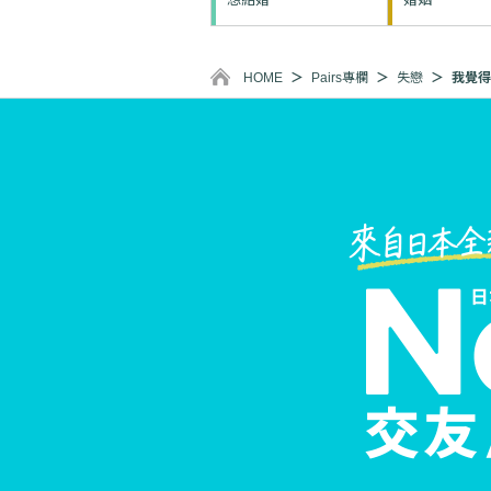
HOME
Pairs專欄
失戀
我覺得