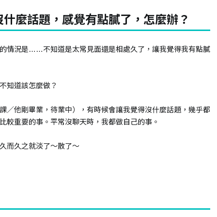
沒什麼話題，感覺有點膩了，怎麼辦？
的情況是……不知道是太常見面還是相處久了，讓我覺得我有點膩
不知道該怎麼做？
課／他剛畢業，待業中），有時候會讓我覺得沒什麼話題，幾乎都
比較重要的事。平常沒聊天時，我都做自己的事。
久而久之就淡了～散了～