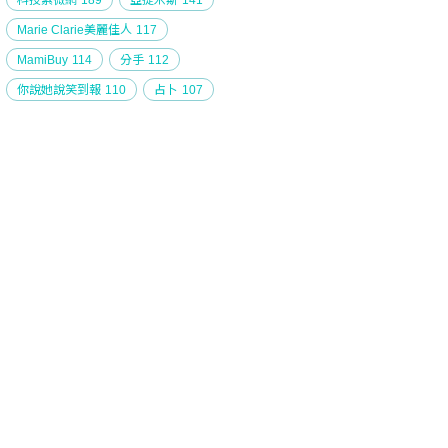
科技紫微網
189
亞提米斯
141
Marie Clarie美麗佳人
117
MamiBuy
114
分手
112
你說她說笑到報
110
占卜
107