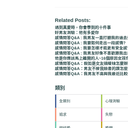
Related Posts:
遇到真愛時，你會學到的十件事
好男友測驗：他有多愛你
感情問答Q&A : 我男友一直打聽我的過
感情問答Q&A : 我要如何走出一段感情?
感情問答Q&A : 我要怎樣才能更有安全感
感情問答Q&A : 我男友好像不喜歡跟我出
他是你應該馬上離開的人~16個原因女孩
感情問答Q&A：假如是女友搞曖昧怎麼辦
感情問答Q&A：男友不按我臉書的讚怎麼
感情問答Q&A：我男友不高興我最近比較
類別
全類別
心理測驗
追求
失戀
想結婚
婚姻