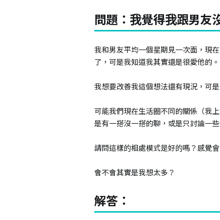
問題：我覺得我跟男友
我和男友平均一個星期見一次面，現在
了，可是我知道我其實還是很愛他的。
我想要改善我這個想法還有現況，可是
可能我們現在生活圈不同的關係（我上
是有一搭沒一搭的聊，或是只討論一些
請問這樣的相處模式是好的嗎？感覺會
會不會其實是我想太多？
解答：