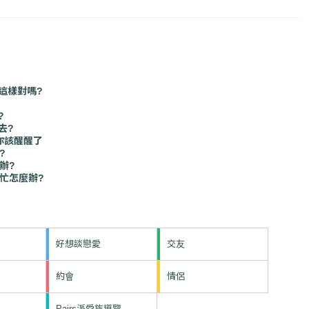
去這樣對嗎?
?
去?
你該醒醒了
?
辦?
忙怎麼辦?
好想談戀愛
交友
約會
情侶
Pairs派愛族導覽