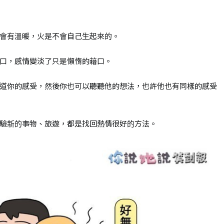
會有溫暖，火是不會自己生起來的。
口，感情變淡了只是懶惰的藉口。
道你的感受，然後你也可以聽聽他的想法，也許他也有同樣的感受
驗新的事物、旅遊，都是找回熱情很好的方法。