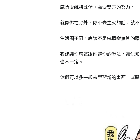
感情要維持熱情，需要雙方的努力。
就像你在野外，你不去生火的話，就不
生活圈不同，應該不是感情變無聊的藉
我建議你應該跟他講你的想法，讓他知
也不一定。
你們可以多一起去學習新的東西，或體