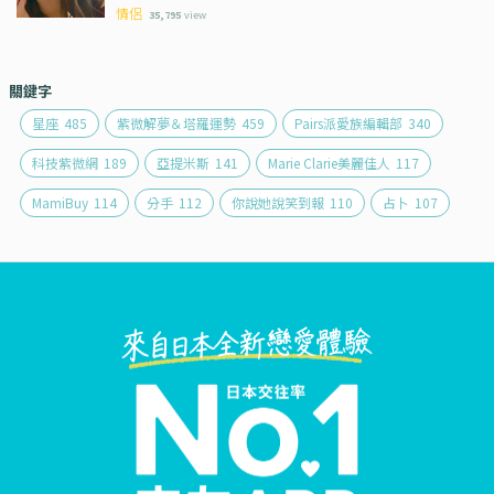
情侶
35,795
view
關鍵字
星座
485
紫微解夢＆塔羅運勢
459
Pairs派愛族編輯部
340
科技紫微網
189
亞提米斯
141
Marie Clarie美麗佳人
117
MamiBuy
114
分手
112
你說她說笑到報
110
占卜
107