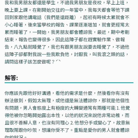
我和我男朋友都還是學生，不過我男朋友是夜校，早上上班，
晚上要上課。在剛開始交往的一年當中，我每天都會等他下課
回到家跟他講電話（我們是遠距離），起初有時候太累就會不
小心睡著，後來當學校的報告、課業逐漸增加，就會更經常太
累而睡著了，一開始，我男朋友都會體諒我，最近，期中考剛
結束，報告也變得很多，因此這陣子都在趕實驗作業、做報
告，八九點就睡覺了，我也有跟男朋友說要去睡覺了，不過他
這陣子卻都對我說一些我欺負他，討厭我，叫我滾之類的話，
請問這樣子該怎麼做呢？ˊˋ
解答:
你應該先跟他好好溝通，看他的需求是什麼，然後看你有沒有
辦法做到，假如太無理，或他還是無法體諒你，那就是他個性
有問題，男人會態度上有極度的大轉變通常有兩種可能 1. 他覺
得他被你忽略開始露出本性，以他的狀況來說他非常幼稚，而
且很不善解人意，也沒有同理心 2. 他想分手或變心了，故意無
理取鬧跟你吵架，想讓你受不了。重點是愛你的男人就會體諒
你的狀況。