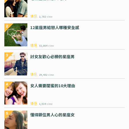
情侶
2,702
view
12星座男給戀人哪種安全感
情侶
32,064
view
討女友歡心必勝的星座男
情侶
29,432
view
女人需要閨蜜的10大理由
情侶
1,514
view
懂得鎖住男人心的星座女