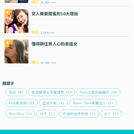
情侶
29,432
view
女人需要閨蜜的10大理由
情侶
1,514
view
懂得鎖住男人心的星座女
情侶
35,795
view
關鍵字
星座
485
紫微解夢＆塔羅運勢
459
Pairs派愛族編輯部
340
科技紫微網
189
亞提米斯
141
Marie Clarie美麗佳人
117
MamiBuy
114
分手
112
你說她說笑到報
110
占卜
107