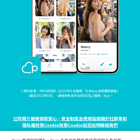
※資料來源：MMD研究所《2025年交友服務／交友App使用實態調查》
（截至2025年9月），調查對象為市佔率前5名之服務／App。
公司簡介
服務條款
安心、安全制度及使用指南
關於社群準則
隱私權政策
Cookie政策
Cookie設定
說明
聯絡我們