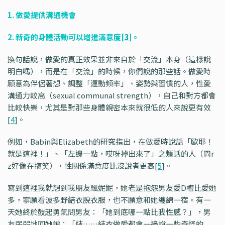
1. 做愛提供溝通機會
2. 新奇的身體活動可以增進滿意度[
3
]。
換句話說，做愛的真正效果並非來自於「交流」本身（這樣說
明白嗎），而是在「交流」的時候，你們說的那些話。做愛時
願意為伴侶著想、調整「運動頻率」、姿勢與習慣的人，性愛
溝通力較高（sexual communal strength），自己和對方都會
比較快樂，尤其是對那些身體親密本來就很低的人來說更有效
[
4
]。
例如，Babin與Elizabeth的研究指出，在做愛時說話「歐耶！
就是這裡！」、「左邊一點，哎呀掉出來了」之類話的人（冏r
z好像在搞笑），性關係滿意度比沒說者更高[
5
]。
寫到這裡我就想到我朋友飄妮妮，她老是抱怨男友愛D槽比愛她
多，寧願看波多野結衣脫衣服，也不願意和她纏綿一宿。有一
天她終於鼓起勇氣問男友：「她到底哪一點比我性感？」，男
友弱弱地回她說：「結……結衣做愛都會一邊說一些奇怪的