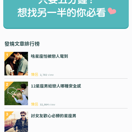
發燒文章排行榜
啥星座怕被戀人電到
情侶
2,702
view
12星座男給戀人哪種安全感
情侶
32,064
view
討女友歡心必勝的星座男