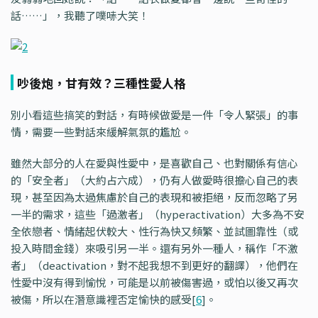
話……」，我聽了噗哧大笑！
吵後炮，甘有效？三種性愛人格
別小看這些搞笑的對話，有時候做愛是一件「令人緊張」的事
情，需要一些對話來緩解氣氛的尷尬。
雖然大部分的人在愛與性愛中，是喜歡自己、也對關係有信心
的「安全者」（大約占六成），仍有人做愛時很擔心自己的表
現，甚至因為太過焦慮於自己的表現和被拒絕，反而忽略了另
一半的需求，這些「過激者」（hyperactivation）大多為不安
全依戀者、情緒起伏較大、性行為快又頻繁、並試圖靠性（或
投入時間金錢）來吸引另一半。還有另外一種人，稱作「不激
者」（deactivation，對不起我想不到更好的翻譯），他們在
性愛中沒有得到愉悅，可能是以前被傷害過，或怕以後又再次
被傷，所以在潛意識裡否定愉快的感受[
6
]。