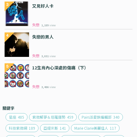
又見好人卡
失戀
1,189
view
失戀的男人
失戀
3,031
view
12生肖內心深處的傷痛（下）
失戀
3,486
view
關鍵字
星座
485
紫微解夢＆塔羅運勢
459
Pairs派愛族編輯部
340
科技紫微網
189
亞提米斯
141
Marie Clarie美麗佳人
117