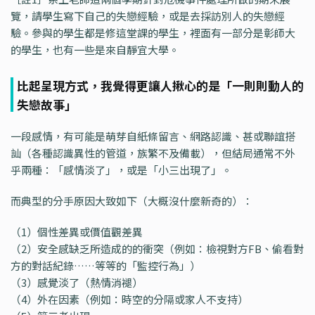
覽，請學生寫下自己的失戀經驗，或是去採訪別人的失戀經
驗。參與的學生都是修這堂課的學生，裡面有一部分是彰師大
的學生，也有一些是來自靜宜大學。
比起呈現方式，我覺得更讓人揪心的是「一則則動人的
失戀故事」
一段感情，有可能是萌芽自紙條留言、網路認識、甚或聯誼搭
訕（各種認識異性的管道，族繁不及備載），但結局通常不外
乎兩種：「感情淡了」，或是「小三出現了」。
而典型的分手原因大致如下（大概沒什麼新奇的）：
（1）個性差異或價值觀差異
（2）安全感缺乏所造成的的衝突（例如：檢視對方FB、偷看對
方的對話紀錄……等等的「監控行為」）
（3）感覺淡了（熱情消褪）
（4）外在因素（例如：時空的分隔或家人不支持）