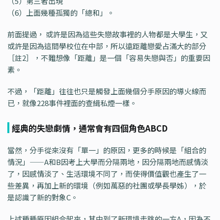
（5）第三者出現
（6）上面幾種孤獨的「總和」。
前面提過， 或許是因為這些失戀故事裡的人物都是大學生，又
或許是因為這間學校位在中部，所以遠距離戀愛占滿大的部分
［註2］，不難想像「距離」是一個「容易失戀與否」的重要因
素。
不過，「距離」往往也只是觸發上面幾個分手原因的導火線而
已，就像228事件裡面的查緝私煙一樣。
經典的失戀劇情，通常會有四個角色ABCD
當然，分手從來沒有「單一」的原因，更多的時候是「組合的
情況」——A和B因考上大學而分隔兩地，因分隔兩地而感情淡
了，因感情淡了、生活環境不同了，而使得價值觀也產生了一
些差異，再加上新的環境（例如萬惡的社團或學長學姊），於
是認識了新的對象C。
上述種種原因組合起來，其中到了新環境走跳的一方A，因為不