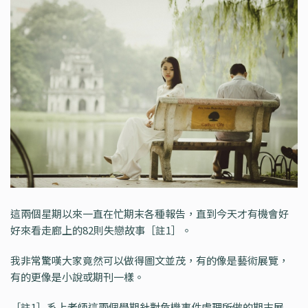
這兩個星期以來一直在忙期末各種報告，直到今天才有機會好
好來看走廊上的82則失戀故事［註1］。
我非常驚嘆大家竟然可以做得圖文並茂，有的像是藝術展覽，
有的更像是小說或期刊一樣。
［註1］系上老師這兩個學期針對危機事件處理所做的期末展