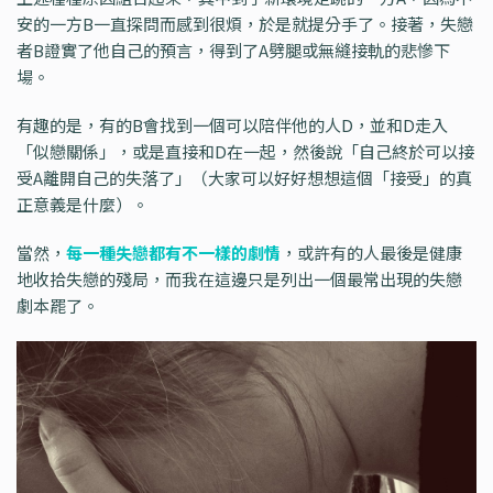
安的一方B一直探問而感到很煩，於是就提分手了。接著，失戀
者B證實了他自己的預言，得到了A劈腿或無縫接軌的悲慘下
場。
有趣的是，有的B會找到一個可以陪伴他的人D，並和D走入
「似戀關係」，或是直接和D在一起，然後說「自己終於可以接
受A離開自己的失落了」（大家可以好好想想這個「接受」的真
正意義是什麼）。
當然，
每一種失戀都有不一樣的劇情
，或許有的人最後是健康
地收拾失戀的殘局，而我在這邊只是列出一個最常出現的失戀
劇本罷了。