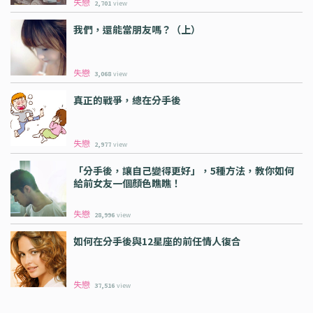
失戀
2,701
view
我們，還能當朋友嗎？（上）
失戀
3,068
view
真正的戰爭，總在分手後
失戀
2,977
view
「分手後，讓自己變得更好」，5種方法，教你如何
給前女友一個顏色瞧瞧！
失戀
28,996
view
如何在分手後與12星座的前任情人復合
失戀
37,516
view