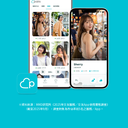
※資料來源：MMD研究所《2025年交友服務／交友App使用實態調查》
（截至2025年9月），調查對象為市佔率前5名之服務／App。