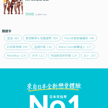
想結婚
2,254
view
關鍵字
星座
485
紫微解夢＆塔羅運勢
459
Pairs派愛族編輯部
340
科技紫微網
189
亞提米斯
141
Marie Clarie美麗佳人
117
MamiBuy
114
分手
112
你說她說笑到報
110
占卜
107