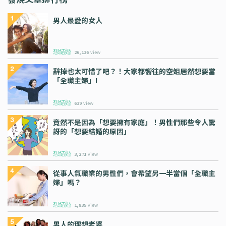
男人最愛的女人
想結婚
26,136
view
辭掉也太可惜了吧？！大家都嚮往的空姐居然想要當
「全職主婦」!
想結婚
639
view
竟然不是因為「想要擁有家庭」！男性們那些令人驚
訝的「想要結婚的原因」
想結婚
3,271
view
從事人氣職業的男性們，會希望另一半當個「全職主
婦」嗎？
想結婚
1,835
view
男人的理想老婆