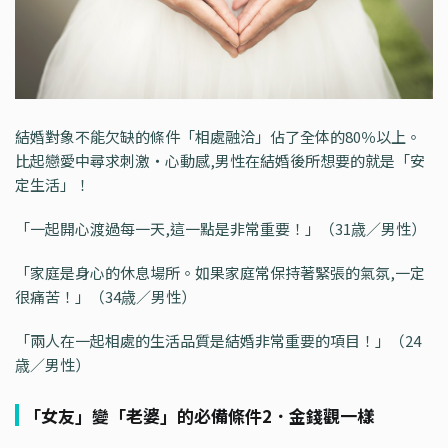
結婚對象不能欠缺的條件「相處融洽」佔了全体的80％以上。
比起戀愛中尋求刺激・心動感,男性在結婚後所想要的就是「安
定生活」！
「一起開心渡過每一天,這一點是非常重要！」（31歳／男性）
「家庭是身心的休息場所。如果家庭常保持著緊張的氣氛,一定
很痛苦！」（34歳／男性）
「兩人在一起相處的生活品質是結婚非常重要的項目！」（24
歳／男性）
「女友」變「老婆」的必備條件2．金錢觀一樣