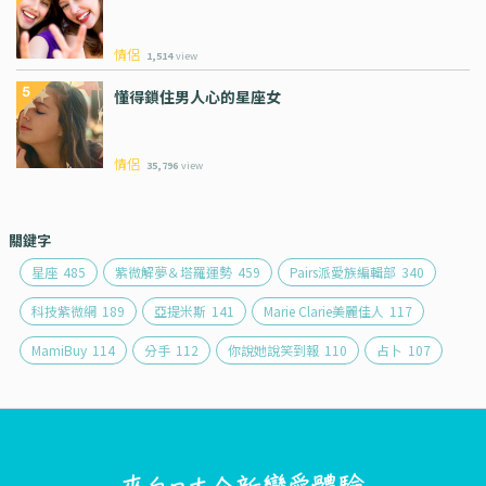
情侶
1,514
view
懂得鎖住男人心的星座女
情侶
35,796
view
關鍵字
星座
485
紫微解夢＆塔羅運勢
459
Pairs派愛族編輯部
340
科技紫微網
189
亞提米斯
141
Marie Clarie美麗佳人
117
MamiBuy
114
分手
112
你說她說笑到報
110
占卜
107