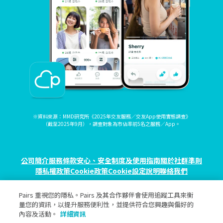
※資料來源：MMD研究所《2025年交友服務／交友App使用實態調查》
（截至2025年9月），調查對象為市佔率前5名之服務／App。
公司簡介
服務條款
安心、安全制度及使用指南
關於社群準則
隱私權政策
Cookie政策
Cookie設定
說明
聯絡我們
Pairs 重視您的隱私。Pairs 及其合作夥伴會使用追蹤工具來衡
© eureka, Inc. All rights reserved.
量您的資訊，以提升服務便利性，並提供符合您興趣與偏好的
內容及活動。
詳細資訊