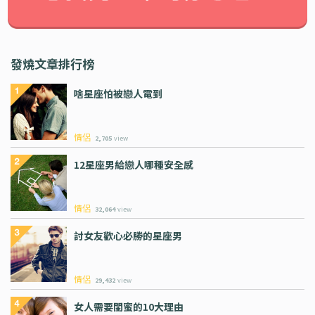
發燒文章排行榜
啥星座怕被戀人電到
情侶
2,705
view
12星座男給戀人哪種安全感
情侶
32,064
view
討女友歡心必勝的星座男
情侶
29,432
view
女人需要閨蜜的10大理由