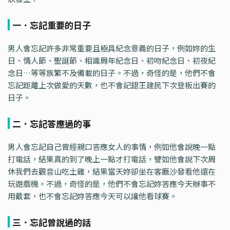
一．忘記重要的日子
男人會忘記許多非常重要且極具紀念意義的日子，例如妳的生
日、情人節、聖誕節、相識周年紀念日、初吻紀念日、初夜紀
念日…等等族繁不及備載的日子。不過，奇怪的是，他們不會
忘記距離上次做愛的天數，也不會記錯王建民下次登板出賽的
日子。
二．忘記答應過的事
男人會忘記自己曾經親口答應女人的事情，例如他會說晚一點
打電話，結果真的到了晚上一點才打電話，譬如他會說下次周
休我們去觀音山吃土雞，結果當天妳卻坐在客廳沙發看他還在
玩遊戲機。不過，奇怪的是，他們不會忘記妳答應今天辦事不
用戴套，也不會忘記妳答應今天可以讓他看球賽。
三．忘記曾說過的話