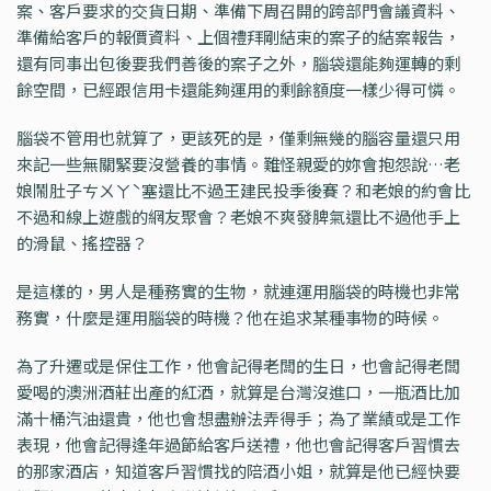
案、客戶要求的交貨日期、準備下周召開的跨部門會議資料、
準備給客戶的報價資料、上個禮拜剛結束的案子的結案報告，
還有同事出包後要我們善後的案子之外，腦袋還能夠運轉的剩
餘空間，已經跟信用卡還能夠運用的剩餘額度一樣少得可憐。
腦袋不管用也就算了，更該死的是，僅剩無幾的腦容量還只用
來記一些無關緊要沒營養的事情。難怪親愛的妳會抱怨說…老
娘鬧肚子ㄘㄨㄚˋ塞還比不過王建民投季後賽？和老娘的約會比
不過和線上遊戲的網友聚會？老娘不爽發脾氣還比不過他手上
的滑鼠、搖控器？
是這樣的，男人是種務實的生物，就連運用腦袋的時機也非常
務實，什麼是運用腦袋的時機？他在追求某種事物的時候。
為了升遷或是保住工作，他會記得老闆的生日，也會記得老闆
愛喝的澳洲酒莊出產的紅酒，就算是台灣沒進口，一瓶酒比加
滿十桶汽油還貴，他也會想盡辦法弄得手；為了業績或是工作
表現，他會記得逢年過節給客戶送禮，他也會記得客戶習慣去
的那家酒店，知道客戶習慣找的陪酒小姐，就算是他已經快要