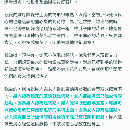
爆肝爆胃，他也會想盡辦法討好客戶。
親愛的妳應該覺得上面的情形很眼熟，沒錯，當初那個死沒良
心的也是這麼用盡心機的對待妳。為了追求妳，妳出門的時
候…他總會剛好路過順道載妳一程，妳肚子餓的時候…他總會
提著滷味和珍珠奶茶出現在家門口，妳不開心的時候…只要妳
肯笑，別說扮成如花了，叫他去跳樓他都願意！
我知道，現在妳一定忍不住颷出髒話，說我們男人現實又自
私，只把想要追求的獵物當成寶物對待，對於已經到手的獵物
卻當成廢棄物看待，一點都不肯多花些心思，這樣叫那些愛著
他們的女人情何以堪？
親愛的，我得說男人與女人對於愛情與婚姻的看待方式確實不
同，
男人認為穩定的感情就是終點，女人卻認為這只是愛情的
起點。因為男人認為是終點，男人覺得既然塵埃落定，應該可
以把心思放在其他想追求的事物上面。因為女人認為是起點，
女人覺得自己所憧憬的浪漫愛情不是只有吃飯和做愛
，男人應
該更用心經營這段感情，不該沒把心思放在她身上。