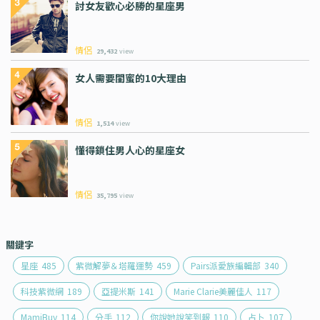
討女友歡心必勝的星座男
情侶
29,432
view
女人需要閨蜜的10大理由
情侶
1,514
view
懂得鎖住男人心的星座女
情侶
35,795
view
關鍵字
星座
485
紫微解夢＆塔羅運勢
459
Pairs派愛族編輯部
340
科技紫微網
189
亞提米斯
141
Marie Clarie美麗佳人
117
MamiBuy
114
分手
112
你說她說笑到報
110
占卜
107