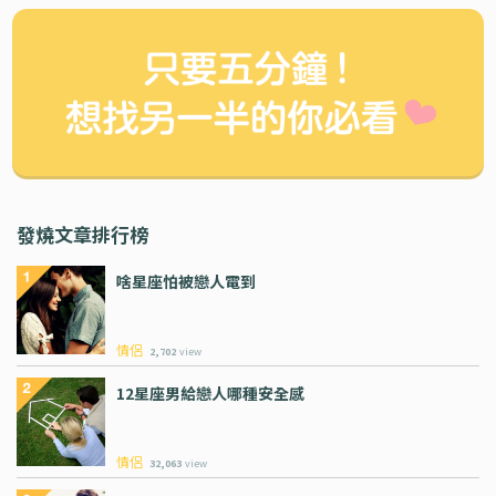
發燒文章排行榜
啥星座怕被戀人電到
情侶
2,702
view
12星座男給戀人哪種安全感
情侶
32,063
view