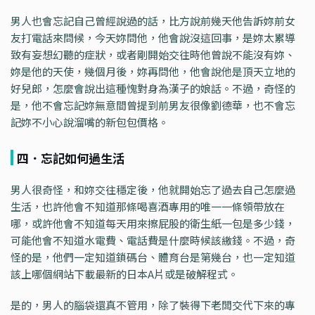
男人也會忘記自己曾經說過的話，比方說前幾天他告訴妳前女
友打電話來問候，今天妳問他，他會說沒這回事，是妳太累導
致有妄想幻聽的症狀，或者剛開始交往時他曾說不能沒有妳、
妳是他的天使，幾個月後，妳再問他，他會說他是頂天立地的
好兒郎，怎麼會說出這種愧對身為漢子的娘話。不過，奇怪的
是，他不會忘記妳無意間曾提到前男友很像劉德華，也不會忘
記妳不小心說溜嘴的新包包價格。
四．忘記如何過生活
男人很奇怪，和妳交往穩定後，他就開始忘了過去自己怎麼過
生活，也許他會不知道那條喝喜酒專用的唯一一條領帶放在
哪，或許他會不知道每天用來擦屁股的衛生紙一包是多少錢，
可能他會不知道水電費、電話費是什麼時候該繳錢。不過，奇
怪的是，他們一定知道鎖碼台、體育台是第幾台，也一定知道
該上哪個網站下載最新的日本A片或是破解程式。
是的，男人的腦袋還真不管用，除了裝得下老闆交代下來的專