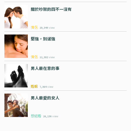
關於吵架的四不一沒有
情侶
20,349
view
堅強，別逞強
情侶
11,382
view
男人最在意的事
婚姻
7,364
view
男人最愛的女人
想結婚
26,136
view