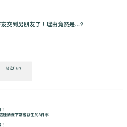
友交到男朋友了！理由竟然是...?
關注Pairs
則！
這種情況下常會發生的3件事
事！