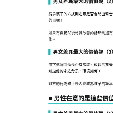
男女差異最大的價值觀（2
從拿筷子的方式到吃飯是否會發出聲音
的事呢！
如果有自覺然後將其改善的話那倒還有
化。
男女差異最大的價值觀（3
用字遣詞或是是否有常識、成長的背景
知道他的家庭背景、環境如何。
對方的行為舉止是否能成為孩子的範本
■ 男性在意的是這些價