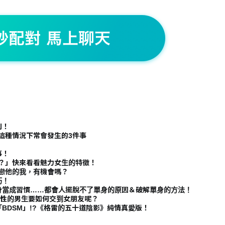
則！
這種情況下常會發生的3件事
事！
？」快來看看魅力女生的特徵！
戀他的我，有機會嗎？
巧！
單身當成習慣……都會人擺脫不了單身的原因＆破解單身的方法！
異性的男生要如何交到女朋友呢？
「BDSM」!?《格雷的五十道陰影》純情真愛版！