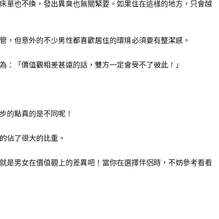
床單也不換，發出異臭也無關緊要。如果住在這樣的地方，只會越
管，但意外的不少男性都喜歡居住的環境必須要有整潔感。
為：「價值觀相差甚遠的話，雙方一定會受不了彼此！」
步的點真的是不同呢！
的佔了很大的比重。
就是男女在價值觀上的差異吧！當你在選擇伴侶時，不妨參考看看