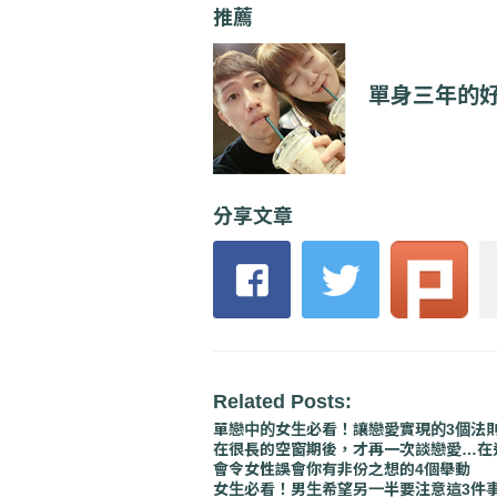
推薦
單身三年的好
分享文章
Related Posts:
單戀中的女生必看！讓戀愛實現的3個法
在很長的空窗期後，才再一次談戀愛…在
會令女性誤會你有非份之想的4個舉動
女生必看！男生希望另一半要注意這3件