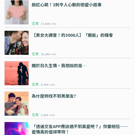
臉紅心跳！3則令人心動的戀愛小故事
交友
17,820
view
【男女大調查！約3000人】「邂逅」的機會
交友
13,266
view
關於日久生情，我想說的是…
交友
9,334
view
為什麼妳找不到男朋友?
交友
2,823
view
「透過交友APP應該遇不到真愛吧？」你要相信⋯⋯
愛情真的值得等待！