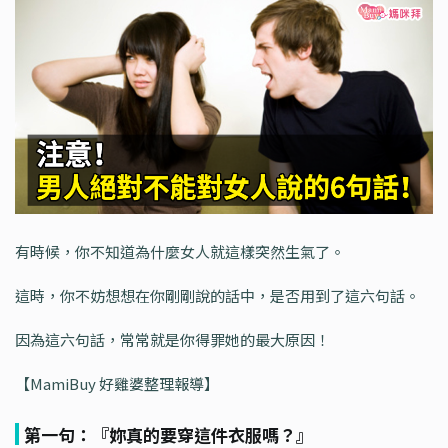
有時候，你不知道為什麼女人就這樣突然生氣了。
這時，你不妨想想在你剛剛說的話中，是否用到了這六句話。
因為這六句話，常常就是你得罪她的最大原因！
【MamiBuy 好雞婆整理報導】
第一句：『妳真的要穿這件衣服嗎？』