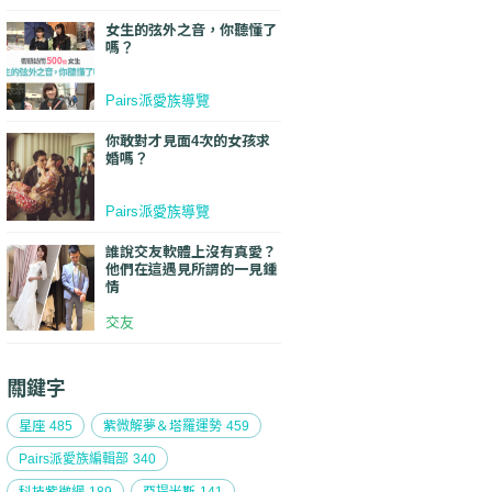
女生的弦外之音，你聽懂了
嗎？
Pairs派愛族導覽
你敢對才見面4次的女孩求
婚嗎？
Pairs派愛族導覽
誰說交友軟體上沒有真愛？
他們在這遇見所謂的一見鍾
情
交友
關鍵字
星座
485
紫微解夢＆塔羅運勢
459
Pairs派愛族編輯部
340