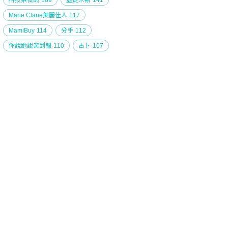
科技紫微網
189
亞提米斯
141
Marie Clarie美麗佳人
117
MamiBuy
114
分手
112
你說她說笑到報
110
占卜
107