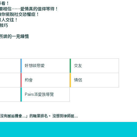
必看！
你要相信⋯⋯愛情真的值得等待！
讓你擺脫社交恐懼症！
男人交往！
技巧
所謂的一見鍾情
好想談戀愛
交友
約會
情侶
Pairs派愛族導覽
覺得「沒有邂逅機會…」的職業排名。 沒想到律師居然位居第二……？（男性篇）