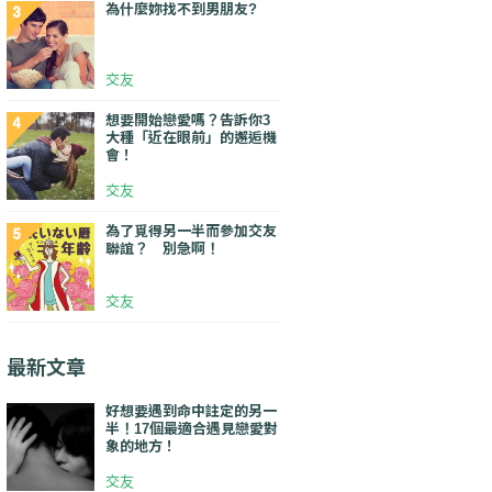
為什麼妳找不到男朋友?
交友
想要開始戀愛嗎？告訴你3
大種「近在眼前」的邂逅機
會！
交友
為了覓得另一半而參加交友
聯誼？ 別急啊！
交友
最新文章
好想要遇到命中註定的另一
半！17個最適合遇見戀愛對
象的地方！
交友