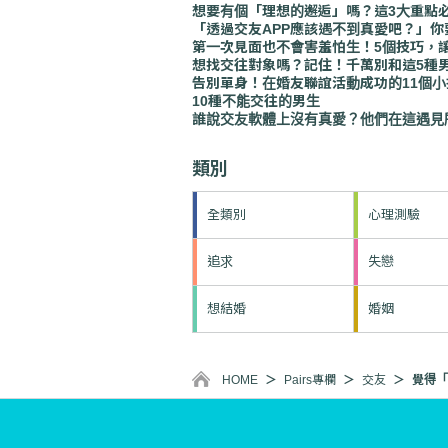
想要有個「理想的邂逅」嗎？這3大重點
「透過交友APP應該遇不到真愛吧？」
第一次見面也不會害羞怕生！5個技巧，
想找交往對象嗎？記住！千萬別和這5種
告別單身！在婚友聯誼活動成功的11個小
10種不能交往的男生
誰說交友軟體上沒有真愛？他們在這遇見
類別
全類別
心理測驗
追求
失戀
想結婚
婚姻
HOME
Pairs專欄
交友