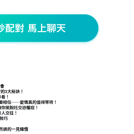
機會
會的3大秘訣！
必看！
你要相信⋯⋯愛情真的值得等待！
讓你擺脫社交恐懼症！
男人交往！
技巧
所謂的一見鍾情