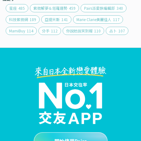
星座
485
紫微解夢＆塔羅運勢
459
Pairs派愛族編輯部
340
科技紫微網
189
亞提米斯
141
Marie Clarie美麗佳人
117
MamiBuy
114
分手
112
你說她說笑到報
110
占卜
107