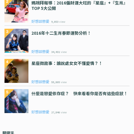
媽咪拜報導：2016偏財運大旺的『星座』+『生肖』
TOP 5大公開
好想談戀愛
9,053
view
2016年十二生肖春節運勢分析！
好想談戀愛
34,431
view
星座微故事：誰說處女女不懂愛情？！
好想談戀愛
55,805
view
什麼是戀愛依存症？ 快來看看你是否有這些症狀！
好想談戀愛
27,846
view
關鍵字