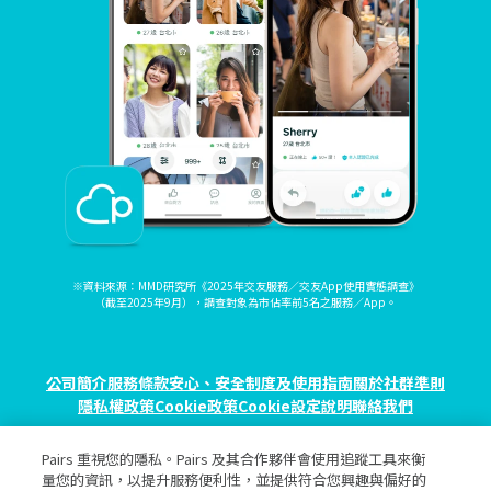
※資料來源：MMD研究所《2025年交友服務／交友App使用實態調查》
（截至2025年9月），調查對象為市佔率前5名之服務／App。
公司簡介
服務條款
安心、安全制度及使用指南
關於社群準則
隱私權政策
Cookie政策
Cookie設定
說明
聯絡我們
Pairs 重視您的隱私。Pairs 及其合作夥伴會使用追蹤工具來衡
© eureka, Inc. All rights reserved.
量您的資訊，以提升服務便利性，並提供符合您興趣與偏好的