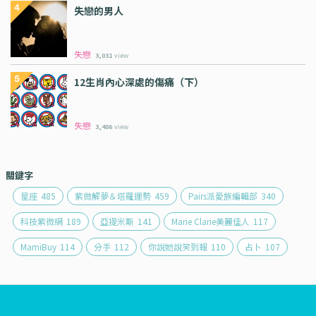
失戀的男人
失戀
3,031
view
12生肖內心深處的傷痛（下）
失戀
3,486
view
關鍵字
星座
485
紫微解夢＆塔羅運勢
459
Pairs派愛族編輯部
340
科技紫微網
189
亞提米斯
141
Marie Clarie美麗佳人
117
MamiBuy
114
分手
112
你說她說笑到報
110
占卜
107