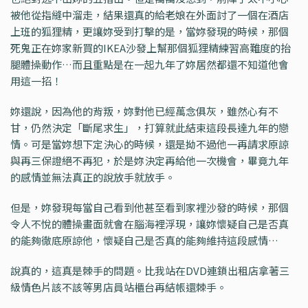
被他從指縫中溜走，結果還真的給老娘在外面討了一個在酒店
上班的狐狸精，更讓妳受到打擊的是，當妳發現的時候，那個
死鬼正在妳家新買的IKEA沙發上幫那個狐狸精練習高難度的抬
腿體操動作…而且重點是在一起九年了妳居然都還不知道他會
用這一招！
妳還說，因為他的背叛，妳對他已經萬念俱灰，雖然心有不
甘，仍然決定「斷尾求生」，打算就此結束這段長達九年的戀
情。可是當妳想下定決心的時候，還是拗不過他一再請求原諒
與再三保證絕不再犯，於是妳決定再給他一次機會，畢竟九年
的感情並無法真正的說放手就放手。
但是，妳發現每當自己看到他甚至看到家裡沙發的時候，那個
令人不悅的體操畫面就會在腦海裡浮現，讓妳懷疑自己是否真
的能夠徹底原諒他，懷疑自己是否真的能夠維持這段感情…
說真的，這真是棘手的問題。比我站在DVD連鎖出租店拿著三
級情色片該不該等男店員站櫃台再結帳還棘手。