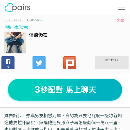
2015-06-15
1,585
view
失戀
阿飛不會飛(90)
傷痕仍在
關注Pairs
0
妳告訴我，妳與男友相戀九年，自認為只要他屁股一撅妳就知
道他要拉什麼屎，無論他這隻孫猴子再怎麼翻個十萬八千里，
也絕對逃不出妳的五指山。但是萬萬沒想到，前陣子太不小心