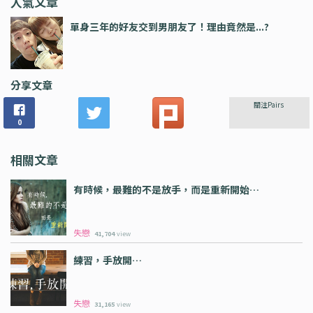
人氣文章
單身三年的好友交到男朋友了！理由竟然是...?
分享文章
關注Pairs
0
相關文章
有時候，最難的不是放手，而是重新開始…
失戀
41,704
view
練習，手放開…
失戀
31,165
view