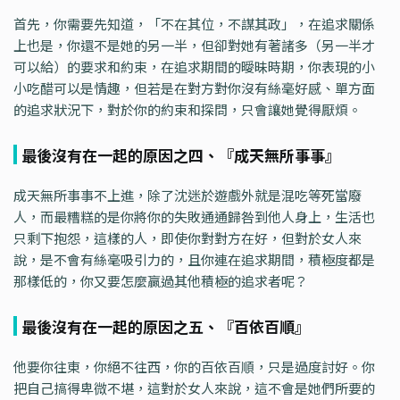
首先，你需要先知道，「不在其位，不謀其政」，在追求關係
上也是，你還不是她的另一半，但卻對她有著諸多（另一半才
可以給）的要求和約束，在追求期間的曖昧時期，你表現的小
小吃醋可以是情趣，但若是在對方對你沒有絲毫好感、單方面
的追求狀況下，對於你的約束和探問，只會讓她覺得厭煩。
最後沒有在一起的原因之四、『成天無所事事』
成天無所事事不上進，除了沈迷於遊戲外就是混吃等死當廢
人，而最糟糕的是你將你的失敗通通歸咎到他人身上，生活也
只剩下抱怨，這樣的人，即使你對對方在好，但對於女人來
說，是不會有絲毫吸引力的，且你連在追求期間，積極度都是
那樣低的，你又要怎麼贏過其他積極的追求者呢？
最後沒有在一起的原因之五、『百依百順』
他要你往東，你絕不往西，你的百依百順，只是過度討好。你
把自己搞得卑微不堪，這對於女人來說，這不會是她們所要的