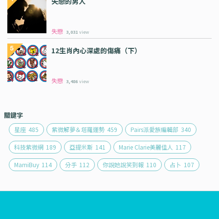
失戀的男人
失戀
3,031
view
12生肖內心深處的傷痛（下）
失戀
3,486
view
關鍵字
星座
485
紫微解夢＆塔羅運勢
459
Pairs派愛族編輯部
340
科技紫微網
189
亞提米斯
141
Marie Clarie美麗佳人
117
MamiBuy
114
分手
112
你說她說笑到報
110
占卜
107