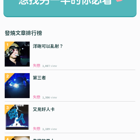
發燒文章排行榜
洋砲可以亂射？
失戀
1,087
view
第三者
失戀
1,386
view
又見好人卡
失戀
1,189
view