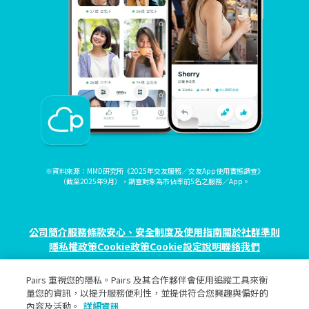
※資料來源：MMD研究所《2025年交友服務／交友App使用實態調查》
（截至2025年9月），調查對象為市佔率前5名之服務／App。
公司簡介
服務條款
安心、安全制度及使用指南
關於社群準則
隱私權政策
Cookie政策
Cookie設定
說明
聯絡我們
Pairs 重視您的隱私。Pairs 及其合作夥伴會使用追蹤工具來衡
© eureka, Inc. All rights reserved.
量您的資訊，以提升服務便利性，並提供符合您興趣與偏好的
內容及活動。
詳細資訊