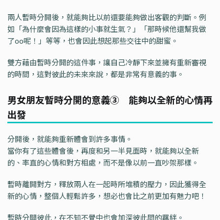
兩人暫時分開後，就能夠比以前還要能夠做出客觀的判斷。例
如「為什麼會因為這樣的小事就生氣？」「那時候他還幫我做
了oo呢！」等等，也會因此想起那些交往中的甜蜜。
雙方藉由暫時分開的這件事，讓自己冷靜下來並擁有重新審視
的時間，這對彼此的未來來說，都是非常有意義的事。
男女朋友暫時分開的意義③ 能夠以全新的心情再
出發
分開後，就能夠重新體會到許多事情。
當你有了這些體會後，再度和另一半見面時，就能夠以全新
的、率直的心情和對方相處，而不是像以前一直吵架那樣。
暫時離開對方，釋放兩人在一起時所堆積的壓力，因此獲得全
新的心情，整個人輕鬆許多，想必也會比之前更加有魅力吧！
暫時分開彼此，在不知不覺中也會加深彼此間的羈絆。