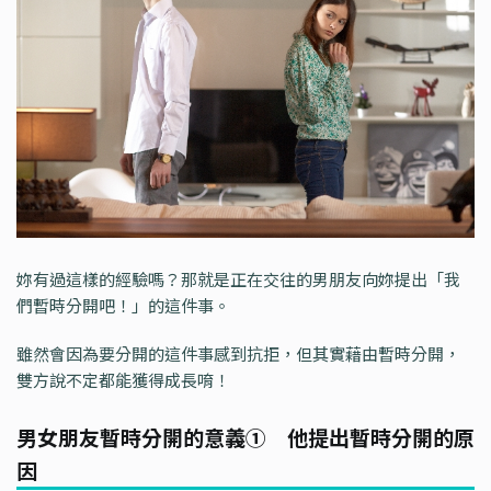
妳有過這樣的經驗嗎？那就是正在交往的男朋友向妳提出「我
們暫時分開吧！」的這件事。
雖然會因為要分開的這件事感到抗拒，但其實藉由暫時分開，
雙方說不定都能獲得成長唷！
男女朋友暫時分開的意義① 他提出暫時分開的原
因