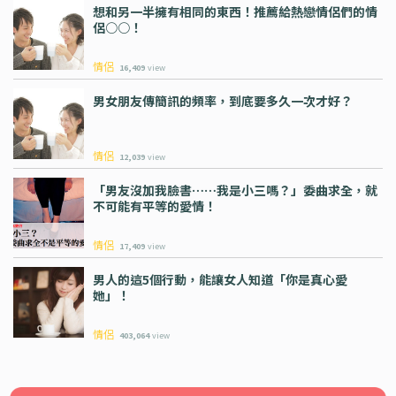
想和另一半擁有相同的東西！推薦給熱戀情侶們的情
侶○○！
情侶
16,409
view
男女朋友傳簡訊的頻率，到底要多久一次才好？
情侶
12,039
view
「男友沒加我臉書⋯⋯我是小三嗎？」委曲求全，就
不可能有平等的愛情！
情侶
17,409
view
男人的這5個行動，能讓女人知道「你是真心愛
她」！
情侶
403,064
view