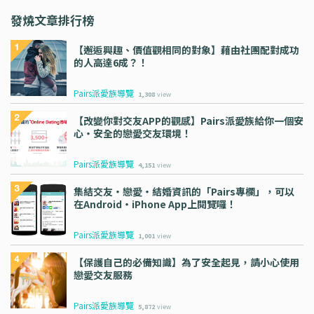
發燒文章排行榜
【邂逅興趣、價值觀相同的對象】藉由社團配對成功
的人高達6成？！
Pairs派愛族導覽
1,308
view
【改變你對交友APP的觀感】Pairs派愛族給你一個安
心・安全的戀愛交友環境！
Pairs派愛族導覽
4,151
view
集結交友・戀愛・結婚資訊的「Pairs專欄」，可以
在Android・iPhone App上閱覽囉！
Pairs派愛族導覽
1,001
view
【保護自己的必備知識】為了安全起見，請小心使用
戀愛交友服務
Pairs派愛族導覽
5,872
view