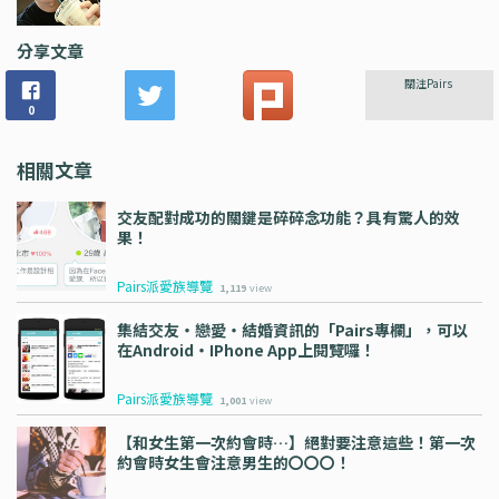
分享文章
關注Pairs
0
相關文章
交友配對成功的關鍵是碎碎念功能？具有驚人的效
果！
Pairs派愛族導覽
1,119
view
集結交友・戀愛・結婚資訊的「Pairs專欄」，可以
在Android・iPhone App上閱覽囉！
Pairs派愛族導覽
1,001
view
【和女生第一次約會時…】絕對要注意這些！第一次
約會時女生會注意男生的〇〇〇！