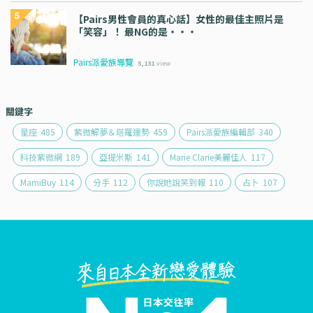
【Pairs男性會員的真心話】女性的最佳主照片是
「笑容」！ 最NG的是・・・
Pairs派愛族導覽
5,131
view
關鍵字
星座
485
紫微解夢＆塔羅運勢
459
Pairs派愛族編輯部
340
科技紫微網
189
亞提米斯
141
Marie Clarie美麗佳人
117
MamiBuy
114
分手
112
你說她說笑到報
110
占卜
107