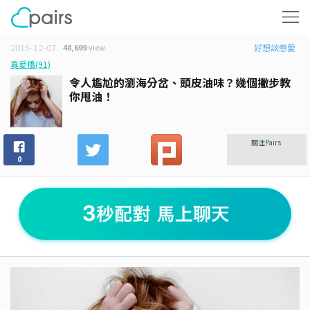
2015-12-07
48,699
view
好想談戀愛
真愛橋(91)
令人尷尬的瀏海分岔、頭皮油味？幾個撇步教
你甩油！
關注Pairs
0