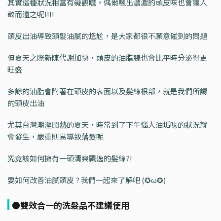
其實這種狀況相當有礙觀瞻，偶爾飄出濃濃的頭皮味也會讓人
敬而遠之呢!!!!
頭皮出油導致頭髮油膩的尷尬，是大家都很不願意碰到的問題
但夏天之際新陳代謝加快，頭皮的油脂腺也會比平時分泌得更
旺盛
多餘的油脂會附著在頭皮的表面以及髮絲根部，就是我們所謂
的頭皮出油
尤其台灣潮溼悶熱的夏天，時常到了下午惱人油垢味的狀況就
會發生，嚴重則易導致落髮呢
究竟該如何擁有一頭清爽飄逸的髮絲?!
要如何改善油膩頭皮 ? 我們一起來了解吧 (✪ω✪)
●雙效合一的洗髮品不建議使用