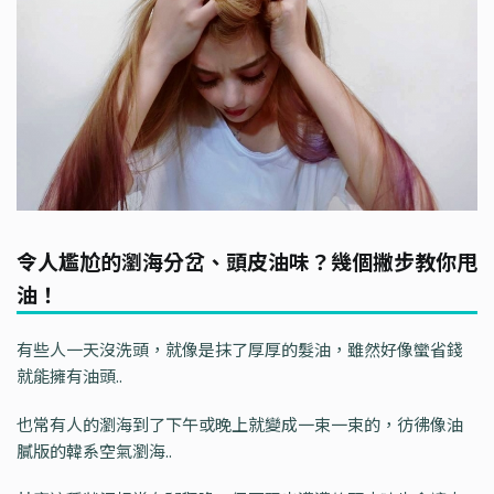
令人尷尬的瀏海分岔、頭皮油味？幾個撇步教你甩
油！
有些人一天沒洗頭，就像是抹了厚厚的髮油，雖然好像蠻省錢
就能擁有油頭..
也常有人的瀏海到了下午或晚上就變成一束一束的，彷彿像油
膩版的韓系空氣瀏海..