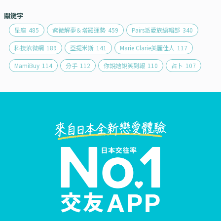
關鍵字
星座
485
紫微解夢＆塔羅運勢
459
Pairs派愛族編輯部
340
科技紫微網
189
亞提米斯
141
Marie Clarie美麗佳人
117
MamiBuy
114
分手
112
你說她說笑到報
110
占卜
107