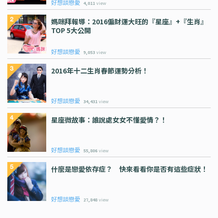
好想談戀愛
4,011
view
媽咪拜報導：2016偏財運大旺的『星座』+『生肖』
TOP 5大公開
好想談戀愛
9,053
view
2016年十二生肖春節運勢分析！
好想談戀愛
34,431
view
星座微故事：誰說處女女不懂愛情？！
好想談戀愛
55,806
view
什麼是戀愛依存症？ 快來看看你是否有這些症狀！
好想談戀愛
27,848
view