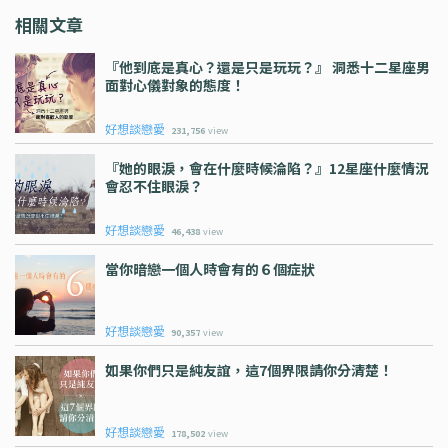
相關文章
『他到底是真心？還是只是玩玩？』 洞悉十二星座男
面對心儀對象的態度！
好想談戀愛
231,756
view
『她的眼淚，會在什麼時候淪陷？』12星座什麼情況
會忍不住眼淚？
好想談戀愛
46,438
view
當你暗戀一個人時會有的６個症狀
好想談戀愛
90,357
view
如果你們只是純友誼，這7個界限請你分清楚！
好想談戀愛
178,502
view