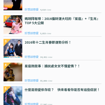
好想談戀愛
4,010
view
媽咪拜報導：2016偏財運大旺的『星座』+『生肖』
TOP 5大公開
好想談戀愛
9,053
view
2016年十二生肖春節運勢分析！
好想談戀愛
34,431
view
星座微故事：誰說處女女不懂愛情？！
好想談戀愛
55,806
view
什麼是戀愛依存症？ 快來看看你是否有這些症狀！
好想談戀愛
27,847
view