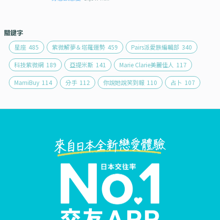
關鍵字
星座
485
紫微解夢＆塔羅運勢
459
Pairs派愛族編輯部
340
科技紫微網
189
亞提米斯
141
Marie Clarie美麗佳人
117
MamiBuy
114
分手
112
你說她說笑到報
110
占卜
107