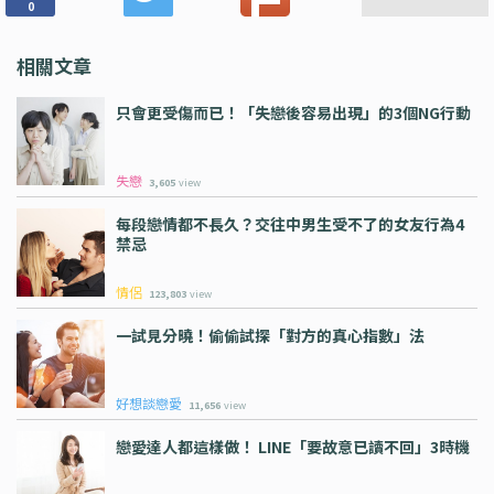
0
相關文章
只會更受傷而已！「失戀後容易出現」的3個NG行動
失戀
3,605
view
每段戀情都不長久？交往中男生受不了的女友行為4
禁忌
情侶
123,803
view
一試見分曉！偷偷試探「對方的真心指數」法
好想談戀愛
11,656
view
戀愛達人都這樣做！ LINE「要故意已讀不回」3時機