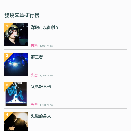
發燒文章排行榜
洋砲可以亂射？
失戀
1,087
view
第三者
失戀
1,390
view
又見好人卡
失戀
1,190
view
失戀的男人