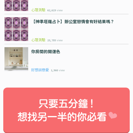
心理測驗
62,619
view
【神準塔羅占卜】辦公室戀情會有好結果嗎？
心理測驗
23,755
view
你房間的開運色
好想談戀愛
1,960
view