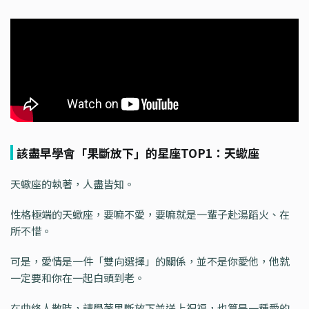
該盡早學會「果斷放下」的星座TOP1：天蠍座
天蠍座的執著，人盡皆知。
性格極端的天蠍座，要嘛不愛，要嘛就是一輩子赴湯蹈火、在
所不惜。
可是，愛情是一件「雙向選擇」的關係，並不是你愛他，他就
一定要和你在一起白頭到老。
在曲終人散時，請學著果斷放下並送上祝福，也算是一種愛的