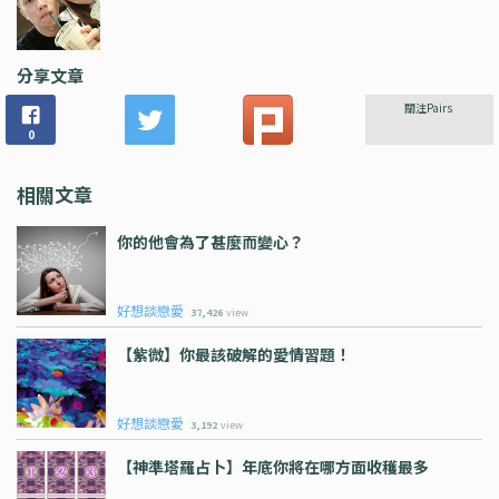
分享文章
關注Pairs
0
相關文章
你的他會為了甚麼而變心？
好想談戀愛
37,426
view
【紫微】你最該破解的愛情習題！
好想談戀愛
3,192
view
【神準塔羅占卜】年底你將在哪方面收穫最多