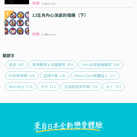
失戀
3,032
view
12生肖內心深處的傷痛（下）
失戀
3,486
view
關鍵字
星座
485
紫微解夢＆塔羅運勢
459
Pairs派愛族編輯部
340
科技紫微網
189
亞提米斯
141
Marie Clarie美麗佳人
117
MamiBuy
114
分手
112
你說她說笑到報
110
占卜
107