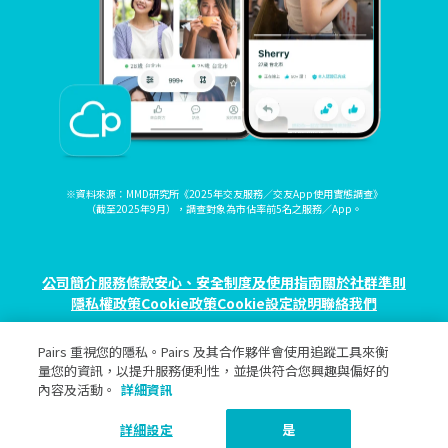
※資料來源：MMD研究所《2025年交友服務／交友App使用實態調查》
（截至2025年9月），調查對象為市佔率前5名之服務／App。
公司簡介
服務條款
安心、安全制度及使用指南
關於社群準則
隱私權政策
Cookie政策
Cookie設定
說明
聯絡我們
Pairs 重視您的隱私。Pairs 及其合作夥伴會使用追蹤工具來衡
© eureka, Inc. All rights reserved.
量您的資訊，以提升服務便利性，並提供符合您興趣與偏好的
內容及活動。
詳細資訊
詳細設定
是