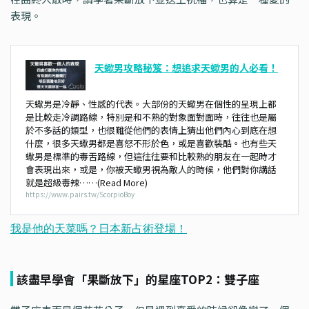
表現。
天蠍男攻略秘笈：想追求天蠍男的人必看！
天蠍男是冷靜、性感的代表。大部份的天蠍男在個性的呈現上都
是比較走冷調路線，特別是和不熟的對象面對面時，往往也是屬
於不多話的類型，也很難從他們的表情上猜出他們內心到底在想
什麼，很多天蠍男都是喜怒不形於色，或是喜歡裝酷。也有些天
蠍男是標準的毒舌路線，但這往往要和比較熟的朋友在一起時才
會表現出來，或是，你被天蠍男視為敵人的時候，他們對你講話
就是超級毒辣……(Read More)
https://www.pairs.tw/ScorpioBoy
該盡早學會「果斷放下」的星座TOP2：雙子座