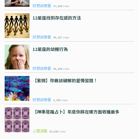
好想談戀愛
37,424
view
12星座找到存在感的方法
好想談戀愛
35,287
view
12星座的幼稚行為
好想談戀愛
43,158
view
【紫微】你最該破解的愛情習題！
好想談戀愛
3,190
view
【神準塔羅占卜】年底你將在哪方面收穫最多
心理測驗
62,616
view