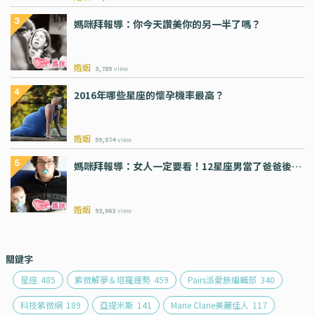
媽咪拜報導：你今天讚美你的另一半了嗎？
婚姻
3,789
view
2016年哪些星座的懷孕機率最高？
婚姻
59,574
view
媽咪拜報導：女人一定要看！12星座男當了爸爸後…
婚姻
93,063
view
關鍵字
星座
485
紫微解夢＆塔羅運勢
459
Pairs派愛族編輯部
340
科技紫微網
189
亞提米斯
141
Marie Clarie美麗佳人
117