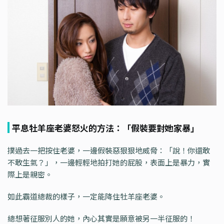
平息牡羊座老婆怒火的方法：「假裝要對她家暴」
撲過去一把按住老婆，一邊假裝惡狠狠地威脅：「說！你還敢
不敢生氣？」，一邊輕輕地拍打她的屁股，表面上是暴力，實
際上是親密。
如此霸道總裁的樣子，一定能降住牡羊座老婆。
總想著征服別人的她，內心其實是願意被另一半征服的！