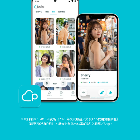
※資料來源：MMD研究所《2025年交友服務／交友App使用實態調查》
（截至2025年9月），調查對象為市佔率前5名之服務／App。