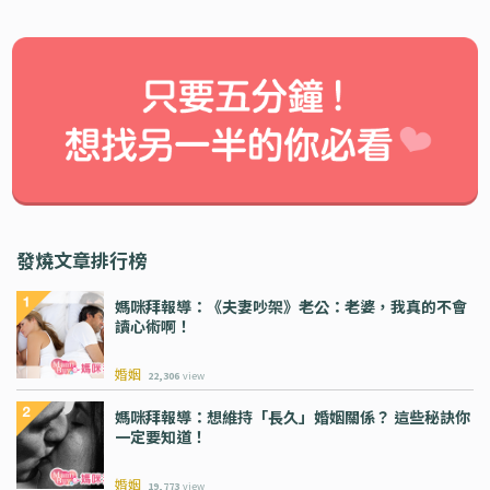
發燒文章排行榜
媽咪拜報導：《夫妻吵架》老公：老婆，我真的不會
讀心術啊！
婚姻
22,306
view
媽咪拜報導：想維持「長久」婚姻關係？ 這些秘訣你
一定要知道！
婚姻
19,773
view