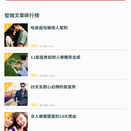
發燒文章排行榜
啥星座怕被戀人電到
情侶
2,702
view
12星座男給戀人哪種安全感
情侶
32,063
view
討女友歡心必勝的星座男
情侶
29,432
view
女人需要閨蜜的10大理由