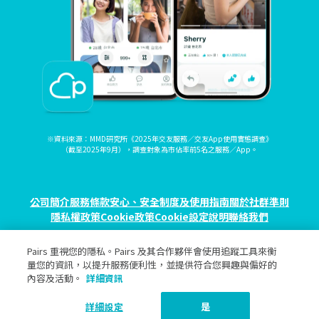
※資料來源：MMD研究所《2025年交友服務／交友App使用實態調查》
（截至2025年9月），調查對象為市佔率前5名之服務／App。
公司簡介
服務條款
安心、安全制度及使用指南
關於社群準則
隱私權政策
Cookie政策
Cookie設定
說明
聯絡我們
Pairs 重視您的隱私。Pairs 及其合作夥伴會使用追蹤工具來衡
© eureka, Inc. All rights reserved.
量您的資訊，以提升服務便利性，並提供符合您興趣與偏好的
內容及活動。
詳細資訊
詳細設定
是