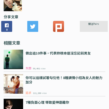
分享文章
關注Pairs
0
相關文章
做出這10件事，代表妳根本還沒忘記前男友
失戀
59,401
view
你可以這樣試著勾引他！8種調情小招為女人的魅力
加分
追求
111,280
view
7種負面心理 導致愛神遠離你