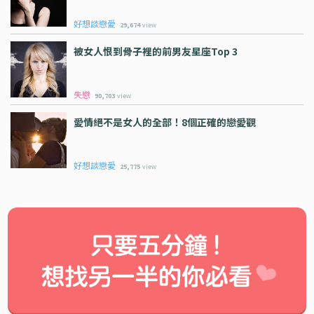
好想談戀愛
29,674
view
被女人恨到骨子裡的前男友星座Top 3
失戀
90,703
view
愛情絕不是女人的全部！8個正確的戀愛觀
好想談戀愛
25,775
view