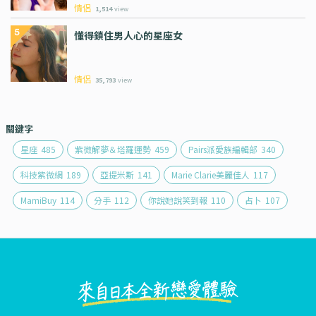
情侶
1,514
view
懂得鎖住男人心的星座女
情侶
35,793
view
關鍵字
星座
485
紫微解夢＆塔羅運勢
459
Pairs派愛族編輯部
340
科技紫微網
189
亞提米斯
141
Marie Clarie美麗佳人
117
MamiBuy
114
分手
112
你說她說笑到報
110
占卜
107