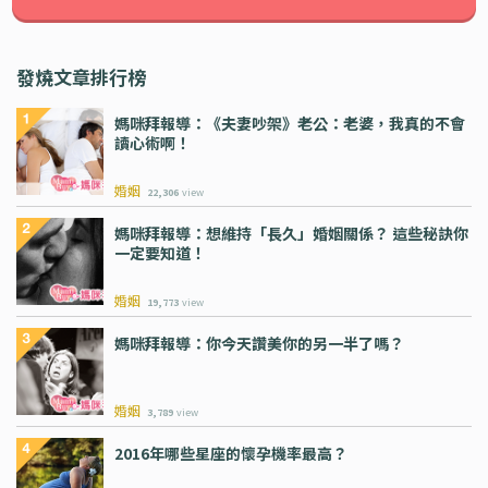
發燒文章排行榜
媽咪拜報導：《夫妻吵架》老公：老婆，我真的不會
讀心術啊！
婚姻
22,306
view
媽咪拜報導：想維持「長久」婚姻關係？ 這些秘訣你
一定要知道！
婚姻
19,773
view
媽咪拜報導：你今天讚美你的另一半了嗎？
婚姻
3,789
view
2016年哪些星座的懷孕機率最高？