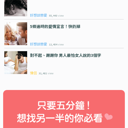
好想談戀愛
55,443
view
5條過時的愛情宣言！快扔掉
好想談戀愛
12,454
view
對不起、謝謝你 男人最怕女人說的3個字
情侶
31,481
view