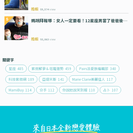
婚姻
59,574
view
媽咪拜報導：女人一定要看！12星座男當了爸爸後…
婚姻
93,063
view
關鍵字
星座
485
紫微解夢＆塔羅運勢
459
Pairs派愛族編輯部
340
科技紫微網
189
亞提米斯
141
Marie Clarie美麗佳人
117
MamiBuy
114
分手
112
你說她說笑到報
110
占卜
107