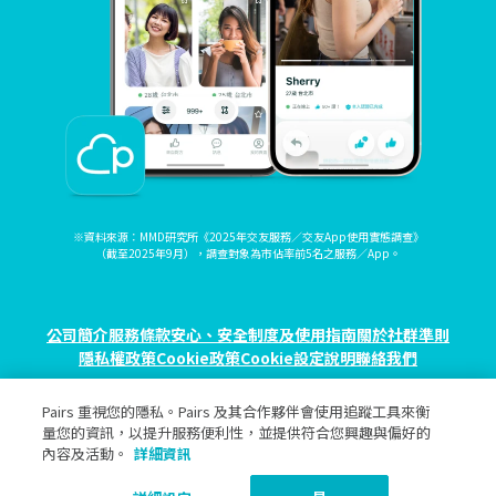
※資料來源：MMD研究所《2025年交友服務／交友App使用實態調查》
（截至2025年9月），調查對象為市佔率前5名之服務／App。
公司簡介
服務條款
安心、安全制度及使用指南
關於社群準則
隱私權政策
Cookie政策
Cookie設定
說明
聯絡我們
Pairs 重視您的隱私。Pairs 及其合作夥伴會使用追蹤工具來衡
© eureka, Inc. All rights reserved.
量您的資訊，以提升服務便利性，並提供符合您興趣與偏好的
內容及活動。
詳細資訊