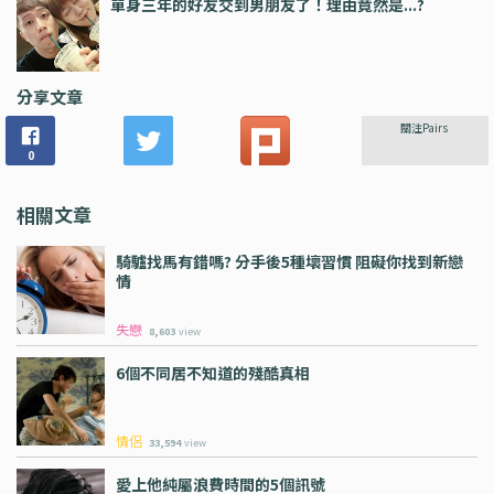
單身三年的好友交到男朋友了！理由竟然是...?
分享文章
關注Pairs
0
相關文章
騎驢找馬有錯嗎? 分手後5種壞習慣 阻礙你找到新戀
情
失戀
8,603
view
6個不同居不知道的殘酷真相
情侶
33,594
view
愛上他純屬浪費時間的5個訊號