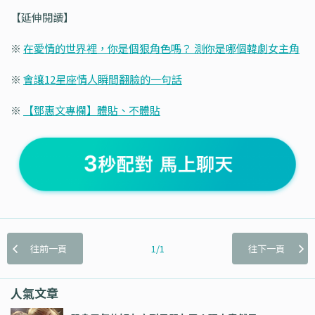
【延伸閱讀】
※
在愛情的世界裡，你是個狠角色嗎？ 測你是哪個韓劇女主角
※
會讓12星座情人瞬間翻臉的一句話
※
【鄧惠文專欄】體貼、不體貼
往前一頁
1/1
往下一頁
人氣文章