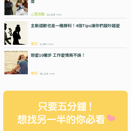
度
心理測驗
12,628
view
主動道歉也是一種勝利！4個Tips讓你們越吵越愛
情侶
3,265
view
戀愛10撇步 工作愛情兩不誤！
情侶
18,118
view