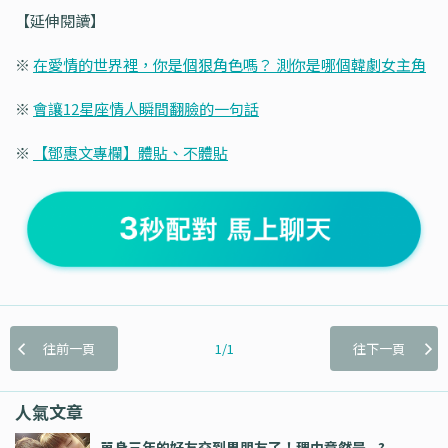
【延伸閱讀】
※
在愛情的世界裡，你是個狠角色嗎？ 測你是哪個韓劇女主角
※
會讓12星座情人瞬間翻臉的一句話
※
【鄧惠文專欄】體貼、不體貼
往前一頁
1/1
往下一頁
人氣文章
單身三年的好友交到男朋友了！理由竟然是...?