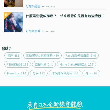
好想談戀愛
55,803
view
什麼是戀愛依存症？ 快來看看你是否有這些症狀！
好想談戀愛
27,845
view
關鍵字
星座
485
紫微解夢＆塔羅運勢
459
Pairs派愛族編輯部
340
科技紫微網
189
亞提米斯
141
Marie Clarie美麗佳人
117
MamiBuy
114
分手
112
你說她說笑到報
110
占卜
107