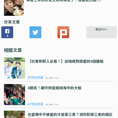
分享文章
關注Pairs
0
相關文章
【社會新鮮人必看！】談場成熟戀愛的4個要點
好想談戀愛
12,865
view
4徵兆！顯示妳是姐妹淘中的大姐
好想談戀愛
20,458
view
在愛情中不被愛的才是第三者？測你對第三者的隱忍