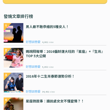
發燒文章排行榜
男人最不敢恭維的5種女人！
好想談戀愛
4,001
view
媽咪拜報導：2016偏財運大旺的『星座』+『生肖』
TOP 5大公開
好想談戀愛
9,052
view
2016年十二生肖春節運勢分析！
好想談戀愛
34,431
view
星座微故事：誰說處女女不懂愛情？！