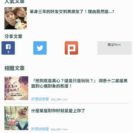
人氣文章
單身三年的好友交到男朋友了！理由竟然是...?
分享文章
關注Pairs
0
相關文章
『他到底是真心？還是只是玩玩？』 洞悉十二星座男
面對心儀對象的態度！
好想談戀愛
231,756
view
什麼星座對你好就是愛上你了
好想談戀愛
162,907
view