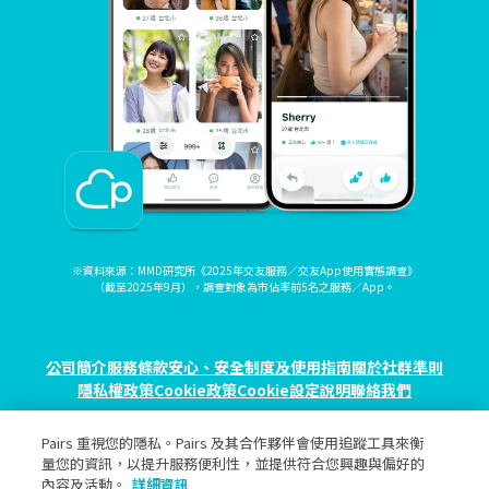
※資料來源：MMD研究所《2025年交友服務／交友App使用實態調查》
（截至2025年9月），調查對象為市佔率前5名之服務／App。
公司簡介
服務條款
安心、安全制度及使用指南
關於社群準則
隱私權政策
Cookie政策
Cookie設定
說明
聯絡我們
Pairs 重視您的隱私。Pairs 及其合作夥伴會使用追蹤工具來衡
© eureka, Inc. All rights reserved.
量您的資訊，以提升服務便利性，並提供符合您興趣與偏好的
內容及活動。
詳細資訊