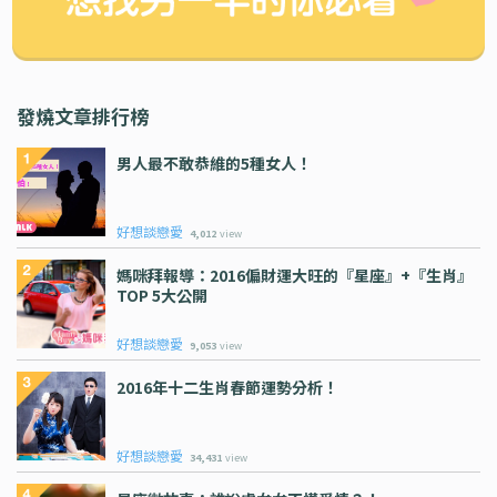
發燒文章排行榜
男人最不敢恭維的5種女人！
好想談戀愛
4,012
view
媽咪拜報導：2016偏財運大旺的『星座』+『生肖』
TOP 5大公開
好想談戀愛
9,053
view
2016年十二生肖春節運勢分析！
好想談戀愛
34,431
view