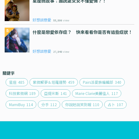
星座微故事：誰說處女女不懂愛情？！
好想談戀愛
55,806
view
什麼是戀愛依存症？ 快來看看你是否有這些症狀！
好想談戀愛
27,848
view
關鍵字
星座
485
紫微解夢＆塔羅運勢
459
Pairs派愛族編輯部
340
科技紫微網
189
亞提米斯
141
Marie Clarie美麗佳人
117
MamiBuy
114
分手
112
你說她說笑到報
110
占卜
107