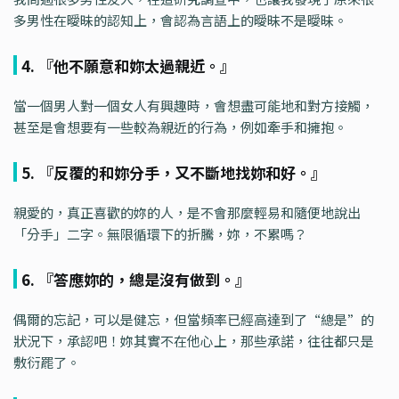
多男性在曖昧的認知上，會認為言語上的曖昧不是曖昧。
4. 『他不願意和妳太過親近。』
當一個男人對一個女人有興趣時，會想盡可能地和對方接觸，
甚至是會想要有一些較為親近的行為，例如牽手和擁抱。
5. 『反覆的和妳分手，又不斷地找妳和好。』
親愛的，真正喜歡的妳的人，是不會那麼輕易和隨便地說出
「分手」二字。無限循環下的折騰，妳，不累嗎？
6. 『答應妳的，總是沒有做到。』
偶爾的忘記，可以是健忘，但當頻率已經高達到了“總是”的
狀況下，承認吧！妳其實不在他心上，那些承諾，往往都只是
敷衍罷了。