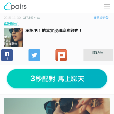
2015-11-30
137,597
view
好想談戀愛
真愛橋(91)
承認吧！他其實沒那麼喜歡妳！
關注Pairs
0