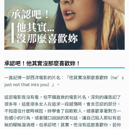
承認吧！他其實沒那麼喜歡妳！
一直記得一部西洋電影的片名：「他其實沒那麼喜歡妳（he’s
just not that into you）」。
這部電影我沒有看，但平鋪直敘的電影片名，深刻的讓我記了
很多年，這是很多女人在追求一段感情時，會去否認的部分，
不知道從什麼時候起，妳學會了自欺欺人，總喜歡拿著對方一
些細小的行為，或者隨口說說的某句話，讓自己陷入那似有若
無的曖昧漩渦裡，但承認吧！其實，他沒有這麼喜歡你，若你